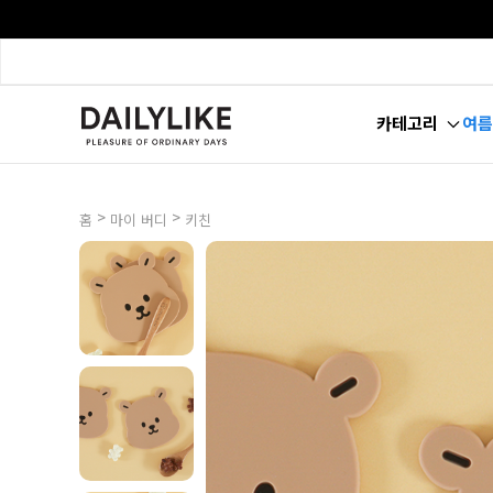
카테고리
여름
>
>
홈
마이 버디
키친