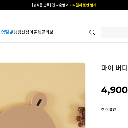
카카오 플친 추가하면
1천원 즉시 할인 쿠폰
[공식몰 단독] 앱 다운받고
2% 결제 할인 받기
 양말🧦
랭킹
신상
아울렛
콜라보
마이 버디 
4,900
추가 할인