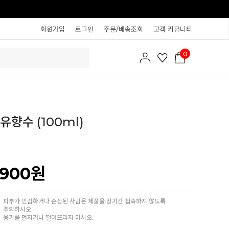
회원가입
로그인
주문/배송조회
고객 커뮤니티
0
유향수 (100ml)
,900
원
피부가 민감하거나 손상된 사람은 제품을 장기간 접촉하지 않도록
주의하시오.
용기를 던지거나 떨어뜨리지 마시오.