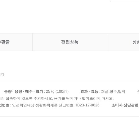
/환불
관련상품
상
다.
중량 · 용량 · 매수 · 크기
: 257g (100ml)
효과 · 효능
: 퍼품,향수,탈취
기간 접촉하지 않도록 주의하시오. 용기를 던지거나 떨어뜨리지 마시오.
인번호
: 안전확인대상 생활화학제품 신고번호 HB23-12-0626
소비자 상담관련