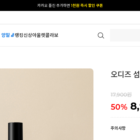
[공식몰 단독] 앱 다운받고
2% 결제 할인 받기
 양말🧦
랭킹
신상
아울렛
콜라보
오디즈 섬
17,900원
8
50
%
주의사항