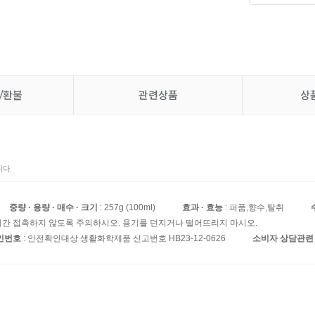
/환불
관련상품
상
다.
중량 · 용량 · 매수 · 크기
: 257g (100ml)
효과 · 효능
: 퍼품,향수,탈취
기간 접촉하지 않도록 주의하시오. 용기를 던지거나 떨어뜨리지 마시오.
인번호
: 안전확인대상 생활화학제품 신고번호 HB23-12-0626
소비자 상담관련