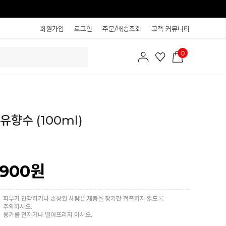
회원가입
로그인
주문/배송조회
고객 커뮤니티
0
유향수 (100ml)
,900
원
피부가 민감하거나 손상된 사람은 제품을 장기간 접촉하지 않도록
주의하시오.
용기를 던지거나 떨어뜨리지 마시오.