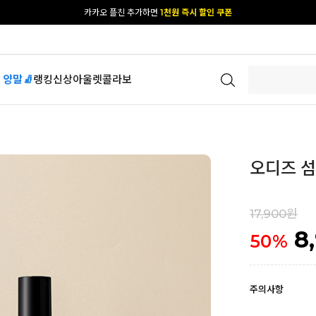
카카오 플친 추가하면
1천원 즉시 할인 쿠폰
[공식몰 단독] 앱 다운받고
2% 결제 할인 받기
 양말🧦
랭킹
신상
아울렛
콜라보
오디즈 섬
17,900원
8
50
%
주의사항