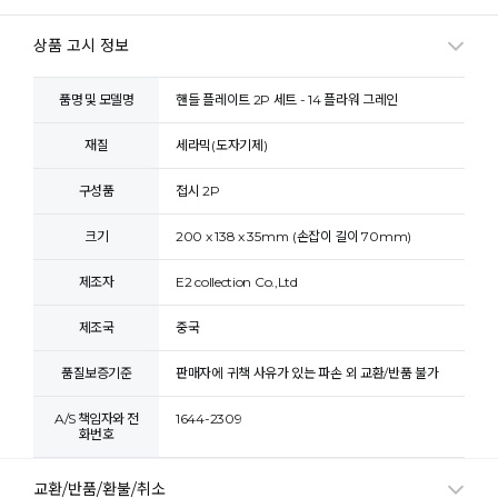
상품 고시 정보
품명 및 모델명
핸들 플레이트 2P 세트 - 14 플라워 그레인
재질
세라믹(도자기제)
구성품
접시 2P
크기
200 x 138 x 35mm (손잡이 길이 70mm)
제조자
E2 collection Co.,Ltd
제조국
중국
품질보증기준
판매자에 귀책 사유가 있는 파손 외 교환/반품 불가
A/S 책임자와 전
1644-2309
화번호
교환/반품/환불/취소