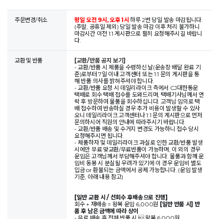
주문변경/취소
평일 오전 9시, 오후 1시
하루 2번 당일 발송 마감됩니다.
(주말, 공휴일 제외) 당일 발송 마감 이후 처리 불가하니
마감시간 이전 1:1 게시판으로 필히 요청해주시길 바랍니
다.
교환 및 반품
[교환/반품 공지 보기]
- 교환/반품 시 제품을 수령하신 날(운송장 배달 완료 기
준)로부터 7일 이내 고객센터 또는 1:1 문의 게시판을 통
해 반품 의사를 밝혀주셔야 합니다.
- 교환/반품 요청 시 데일리라이크 측에서 CJ대한통운
택배로 회수 택배 접수를 도와드리며, 택배기사님께서 연
락 후 방문하여 물품을 회수하십니다. 고객님 임의로 택
배 접수하여 반송하실 경우 추가 비용이 발생할 수 있사
오니 데일리라이크 고객센터나 1:1 문의 게시판으로 먼저
문의하시어 직원의 안내에 따라주시기 바랍니다.
- 교환/반품 배송 및 수거지 변경도 가능하니 접수 당시
요청해주시면 됩니다.
- 제품하자 및 데일리라이크 과실로 인한 교환/반품 발생
시에만 무료 맞교환/무료반품이 가능하며, 이 외의 경우
운임은 고객님께서 부담해주셔야 합니다. 물품과 함께 운
임비 동봉 시 분실될 우려가 있기에 이 경우 운임비 별도
입금 or 환불되는 금액에서 공제 가능합니다. (운임 발생
기준, 아래 내용 참고)
[일반 교환 시 / 선회수 후배송으로 진행]
회수 + 재배송 = 왕복 운임 6,000원
[일반 반품 시] 반
품 후 남은 금액에 따라 상이
- 무료 배송 후 전체 반품 시  왕복 6,000원