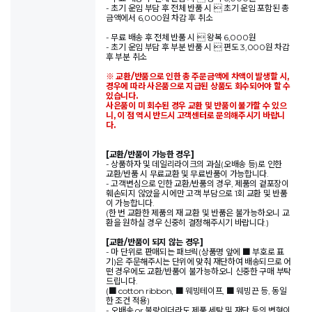
- 초기 운임 부담 후 전체 반품 시  초기 운임 포함된 총
금액에서 6,000원 차감 후 취소
- 무료 배송 후 전체 반품 시  왕복 6,000원
- 초기 운임 부담 후 부분 반품 시  편도 3,000원 차감
후 부분 취소
※ 교환/반품으로 인한 총 주문금액에 차액이 발생할 시,
경우에 따라 사은품으로 지급된 상품도 회수되어야 할 수
있습니다.
사은품이 미 회수된 경우 교환 및 반품이 불가할 수 있으
니, 이 점 역시 반드시 고객센터로 문의해주시기 바랍니
다.
[교환/반품이 가능한 경우]
- 상품하자 및 데일리라이크의 과실(오배송 등)로 인한
교환/반품 시 무료교환 및 무료반품이 가능합니다.
- 고객변심으로 인한 교환/반품의 경우, 제품의 겉포장이
훼손되지 않았을 시에만 고객 부담으로 1회 교환 및 반품
이 가능합니다.
(한 번 교환한 제품의 재 교환 및 반품은 불가능하오니 교
환을 원하실 경우 신중히 결정해주시기 바랍니다.)
[교환/반품이 되지 않는 경우]
- 마 단위로 판매되는 패브릭(상품명 앞에 ■ 부호로 표
기)은 주문해주시는 단위에 맞춰 재단하여 배송되므로 어
떤 경우에도 교환/반품이 불가능하오니 신중한 구매 부탁
드립니다.
(■ cotton ribbon, ■ 웨빙테이프, ■ 웨빙끈 등, 동일
한 조건 적용)
- 오배송 or 불량이더라도 제품 세탁 및 재단 등의 변형이