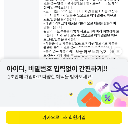
있을 경우 반품이 불가능하오니 번거로우시더라도 제작
전 확인 부탁드립니다.
- 모니터는 각각의 모니터마다 화면에 보여 지는 색상과
이미지에 차이가 있을 수 있으므로 이와 관련된 이유로
교환/반품은 불가능합니다.
- 데일리라이크의 제품은 기본적으로 패턴을 활용하여
만들어집니다.
원단의 어느 부분을 어떻게 자르느냐에 따라 화면상에 보
이는 이미지와 달리 보일 수 있으므로 이와 관련된 이유
로 교환/반품은 불가능합니다.
- 사용흔적 및 제품불량으로 보이기 위해 고의로 제품을
훼손한 흔적이 있을 경우 교환/반품은 불가능합니다.
오늘 하루 보지 않기
- 솜의 경우 제품의 특성상 개봉하는 것만으로도 사용으
로 간주되기에 개봉 후 교환/반품이 불가합니다.
- 상세페이지 내 개별적으로 교환/반품 사항이 있을 경우
해당 내용을 우선하여 교환/반품 기준이 적용됩니다.
- 제품 포장이 훼손됐을 경우 어떠한 경우에서도 교환/반
품이 불가능하오니 신중한 구매 부탁드립니다.
- 반품이 접수되었더라도 반송된 물품 상태 확인 후 사용
흔적이나 훼손 여부에 따라 교환 및 환불이 불가할 수 있
습니다.
환불
환불은 적립금/예치금 환불 및 결제취소가 가능합니다.
결제취소의 경우 고객님께서 결제해주신 수단으로만 환
불이 가능합니다. 카드결제건 취소 및 환불 시 현금환불
은 불가합니다.
반품건 수령 및 물품 확인 후 환불 절차가 진행되며, 신용
카드 및 휴대폰 결제의 경우 결제일자에 맞추어 대금이
카카오로
1초 회원가입
바로 구매하기
청구될 수도 있습니다. 이 경우 익월 대금청구 시 카드사
에서 환급 처리됩니다.