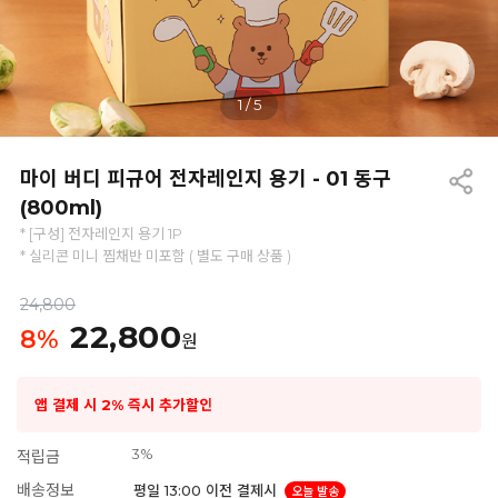
1
/
5
마이 버디 피규어 전자레인지 용기 - 01 동구
(800ml)
* [구성] 전자레인지 용기 1P
* 실리콘 미니 찜채반 미포함 ( 별도 구매 상품 )
24,800
22,800
8
%
원
앱 결제 시 2% 즉시 추가할인
3%
적립금
배송정보
평일 13:00 이전 결제시
오늘 발송