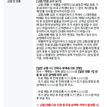
교환 및 반품
[교환/반품 공지 보기]
- 교환/반품 시 제품을 수령하신 날(운송장 배달 완료 기
준)로부터 7일 이내 고객센터 또는 1:1 문의 게시판을 통
해 반품 의사를 밝혀주셔야 합니다.
- 교환/반품 요청 시 데일리라이크 측에서 CJ대한통운
택배로 회수 택배 접수를 도와드리며, 택배기사님께서 연
락 후 방문하여 물품을 회수하십니다. 고객님 임의로 택
배 접수하여 반송하실 경우 추가 비용이 발생할 수 있사
오니 데일리라이크 고객센터나 1:1 문의 게시판으로 먼저
문의하시어 직원의 안내에 따라주시기 바랍니다.
- 교환/반품 배송 및 수거지 변경도 가능하니 접수 당시
요청해주시면 됩니다.
- 제품하자 및 데일리라이크 과실로 인한 교환/반품 발생
시에만 무료 맞교환/무료반품이 가능하며, 이 외의 경우
운임은 고객님께서 부담해주셔야 합니다. 물품과 함께 운
임비 동봉 시 분실될 우려가 있기에 이 경우 운임비 별도
입금 or 환불되는 금액에서 공제 가능합니다. (운임 발생
기준, 아래 내용 참고)
[일반 교환 시 / 선회수 후배송으로 진행]
회수 + 재배송 = 왕복 운임 6,000원
[일반 반품 시] 반
품 후 남은 금액에 따라 상이
- 무료 배송 후 전체 반품 시  왕복 6,000원
- 초기 운임 부담 후 전체 반품 시  초기 운임 포함된 총
금액에서 6,000원 차감 후 취소
- 무료 배송 후 전체 반품 시  왕복 6,000원
- 초기 운임 부담 후 부분 반품 시  편도 3,000원 차감
후 부분 취소
※ 교환/반품으로 인한 총 주문금액에 차액이 발생할 시,