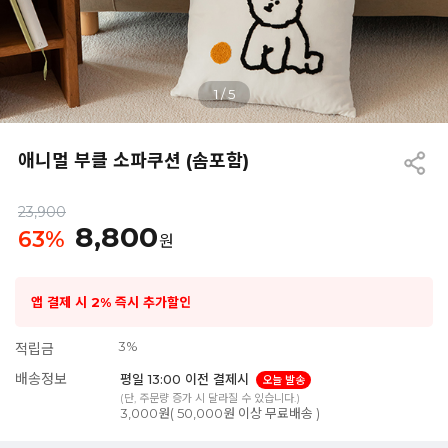
1
/
5
애니멀 부클 소파쿠션 (솜포함)
23,900
8,800
63
%
원
앱 결제 시 2% 즉시 추가할인
3%
적립금
배송정보
평일 13:00 이전 결제시
오늘 발송
(단, 주문량 증가 시 달라질 수 있습니다.)
3,000원( 50,000원 이상 무료배송 )