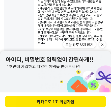
이는 이미지와 달리 보일 수 있으므로 이와 관련된 이유
로 교환/반품은 불가능합니다.
- 사용흔적 및 제품불량으로 보이기 위해 고의로 제품을
훼손한 흔적이 있을 경우 교환/반품은 불가능합니다.
- 솜의 경우 제품의 특성상 개봉하는 것만으로도 사용으
로 간주되기에 개봉 후 교환/반품이 불가합니다.
- 상세페이지 내 개별적으로 교환/반품 사항이 있을 경우
해당 내용을 우선하여 교환/반품 기준이 적용됩니다.
- 제품 포장이 훼손됐을 경우 어떠한 경우에서도 교환/반
품이 불가능하오니 신중한 구매 부탁드립니다.
- 반품이 접수되었더라도 반송된 물품 상태 확인 후 사용
흔적이나 훼손 여부에 따라 교환 및 환불이 불가할 수 있
습니다.
환불
환불은 적립금/예치금 환불 및 결제취소가 가능합니다.
결제취소의 경우 고객님께서 결제해주신 수단으로만 환
불이 가능합니다. 카드결제건 취소 및 환불 시 현금환불
은 불가합니다.
반품건 수령 및 물품 확인 후 환불 절차가 진행되며, 신용
카드 및 휴대폰 결제의 경우 결제일자에 맞추어 대금이
청구될 수도 있습니다. 이 경우 익월 대금청구 시 카드사
에서 환급 처리됩니다.
※
결제수단별 환불 가능한 수단
- 카드결제 : 카드취소 및 적립금 환불만 가능
- 무통장 입금, 실시간계좌이체 등 현금 결제 : 현금 환불
및 예치금 환불
- 핸드폰 결제 : 핸드폰 결제 취소 및 적립금 환불
바로 구매하기
핸드폰 결제의 경우, 통신사 정책 상 '당월 취소'만 가능합
니다.
예를 들어, 5월 31일 결제 후 6월 1일 결제 취소를 희망하