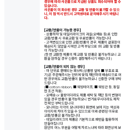
경우에 따라 사은품으로 지급된 상품도 회수되어야 할 수
있습니다.
사은품이 미 회수된 경우 교환 및 반품이 불가할 수 있으
니, 이 점 역시 반드시 고객센터로 문의해주시기 바랍니
다.
[교환/반품이 가능한 경우]
- 상품하자 및 데일리라이크의 과실(오배송 등)로 인한
교환/반품 시 무료교환 및 무료반품이 가능합니다.
- 고객변심으로 인한 교환/반품의 경우, 제품의 겉포장이
훼손되지 않았을 시에만 고객 부담으로 1회 교환 및 반품
이 가능합니다.
(한 번 교환한 제품의 재 교환 및 반품은 불가능하오니 교
환을 원하실 경우 신중히 결정해주시기 바랍니다.)
[교환/반품이 되지 않는 경우]
- 마 단위로 판매되는 패브릭(상품명 앞에 ■ 부호로 표
기)은 주문해주시는 단위에 맞춰 재단하여 배송되므로 어
떤 경우에도 교환/반품이 불가능하오니 신중한 구매 부탁
드립니다.
(■ cotton ribbon, ■ 웨빙테이프, ■ 웨빙끈 등, 동일
한 조건 적용)
- 오배송 or 불량이더라도 제품 세탁 및 재단 등의 변형이
있을 경우 반품이 불가능하오니 번거로우시더라도 제작
전 확인 부탁드립니다.
- 모니터는 각각의 모니터마다 화면에 보여 지는 색상과
이미지에 차이가 있을 수 있으므로 이와 관련된 이유로
교환/반품은 불가능합니다.
- 데일리라이크의 제품은 기본적으로 패턴을 활용하여
만들어집니다.
원단의 어느 부분을 어떻게 자르느냐에 따라 화면상에 보