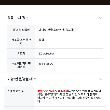
상품 고시 정보
품명 및 모델명
애니멀 부클 소파쿠션 (솜포함)
제조국 또는 원산
중국
지
제조자
E2 collection
A/S 책임자와 전
1644-2309
화번호
교환/반품/환불/취소
주문변경/취소
평일 오전 9시, 오후 1시
하루 2번 당일 발송 마감됩니다.
(주말, 공휴일 제외) 당일 발송 마감 이후 처리 불가하니
마감시간 이전 1:1 게시판으로 필히 요청해주시길 바랍니
다.