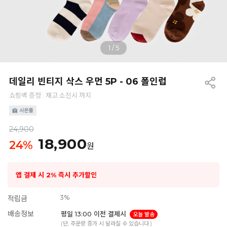
1
/
5
데일리 빈티지 삭스 우먼 5P - 06 폴인럽
쇼핑백 증정 : 재고 소진시 까지
24,900
18,900
24
%
원
앱 결제 시 2% 즉시 추가할인
3%
적립금
배송정보
평일 13:00 이전 결제시
오늘 발송
(단, 주문량 증가 시 달라질 수 있습니다.)