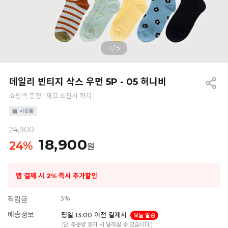
1
/
5
데일리 빈티지 삭스 우먼 5P - 05 허니비
쇼핑백 증정 : 재고 소진시 까지
24,900
18,900
24
%
원
앱 결제 시 2% 즉시 추가할인
3%
적립금
배송정보
평일 13:00 이전 결제시
오늘 발송
(단, 주문량 증가 시 달라질 수 있습니다.)