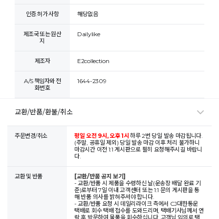
인증.허가 사항
해당없음
제조국 또는 원산
Dailylike
지
제조자
E2collection
A/S 책임자와 전
1644-2309
화번호
교환/반품/환불/취소
주문변경/취소
평일 오전 9시, 오후 1시
하루 2번 당일 발송 마감됩니다.
(주말, 공휴일 제외) 당일 발송 마감 이후 처리 불가하니
마감시간 이전 1:1 게시판으로 필히 요청해주시길 바랍니
다.
교환 및 반품
[교환/반품 공지 보기]
- 교환/반품 시 제품을 수령하신 날(운송장 배달 완료 기
준)로부터 7일 이내 고객센터 또는 1:1 문의 게시판을 통
해 반품 의사를 밝혀주셔야 합니다.
- 교환/반품 요청 시 데일리라이크 측에서 CJ대한통운
택배로 회수 택배 접수를 도와드리며, 택배기사님께서 연
락 후 방문하여 물품을 회수하십니다. 고객님 임의로 택