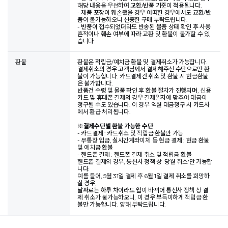
해당 내용을 우선하여 교환/반품 기준이 적용됩니다.
- 제품 포장이 훼손됐을 경우 어떠한 경우에서도 교환/반
품이 불가능하오니 신중한 구매 부탁드립니다.
- 반품이 접수되었더라도 반송된 물품 상태 확인 후 사용
흔적이나 훼손 여부에 따라 교환 및 환불이 불가할 수 있
습니다.
환불
환불은 적립금/예치금 환불 및 결제취소가 가능합니다.
결제취소의 경우 고객님께서 결제해주신 수단으로만 환
불이 가능합니다. 카드결제건 취소 및 환불 시 현금환불
은 불가합니다.
반품건 수령 및 물품 확인 후 환불 절차가 진행되며, 신용
카드 및 휴대폰 결제의 경우 결제일자에 맞추어 대금이
청구될 수도 있습니다. 이 경우 익월 대금청구 시 카드사
에서 환급 처리됩니다.
※
결제수단별 환불 가능한 수단
- 카드결제 : 카드취소 및 적립금 환불만 가능
- 무통장 입금, 실시간계좌이체 등 현금 결제 : 현금 환불
및 예치금 환불
- 핸드폰 결제 : 핸드폰 결제 취소 및 적립금 환불
핸드폰 결제의 경우, 통신사 정책 상 '당월 취소'만 가능합
니다.
예를 들어, 5월 31일 결제 후 6월 1일 결제 취소를 희망하
실 경우,
날짜로는 하루 차이라도 월이 바뀌어 통신사 정책 상 결
제 취소가 불가능하오니, 이 경우 부득이하게 적립금 환
불만 가능합니다. 양해 부탁드립니다.