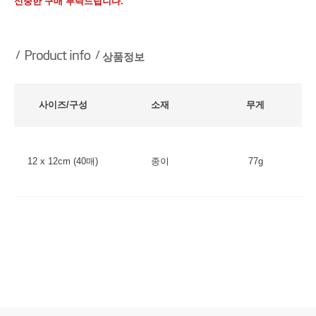
신중한 구매 부탁드립니다.
상품정보
사이즈/구성
소재
무게
12 x 12cm (40매)
종이
77g