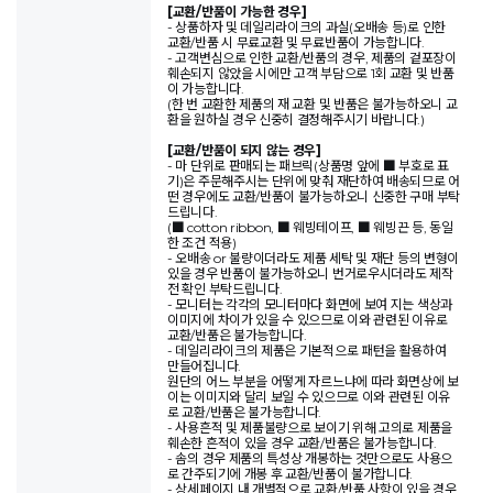
[교환/반품이 가능한 경우]
- 상품하자 및 데일리라이크의 과실(오배송 등)로 인한
교환/반품 시 무료교환 및 무료반품이 가능합니다.
- 고객변심으로 인한 교환/반품의 경우, 제품의 겉포장이
훼손되지 않았을 시에만 고객 부담으로 1회 교환 및 반품
이 가능합니다.
(한 번 교환한 제품의 재 교환 및 반품은 불가능하오니 교
환을 원하실 경우 신중히 결정해주시기 바랍니다.)
[교환/반품이 되지 않는 경우]
- 마 단위로 판매되는 패브릭(상품명 앞에 ■ 부호로 표
기)은 주문해주시는 단위에 맞춰 재단하여 배송되므로 어
떤 경우에도 교환/반품이 불가능하오니 신중한 구매 부탁
드립니다.
(■ cotton ribbon, ■ 웨빙테이프, ■ 웨빙끈 등, 동일
한 조건 적용)
- 오배송 or 불량이더라도 제품 세탁 및 재단 등의 변형이
있을 경우 반품이 불가능하오니 번거로우시더라도 제작
전 확인 부탁드립니다.
- 모니터는 각각의 모니터마다 화면에 보여 지는 색상과
이미지에 차이가 있을 수 있으므로 이와 관련된 이유로
교환/반품은 불가능합니다.
- 데일리라이크의 제품은 기본적으로 패턴을 활용하여
만들어집니다.
원단의 어느 부분을 어떻게 자르느냐에 따라 화면상에 보
이는 이미지와 달리 보일 수 있으므로 이와 관련된 이유
로 교환/반품은 불가능합니다.
- 사용흔적 및 제품불량으로 보이기 위해 고의로 제품을
훼손한 흔적이 있을 경우 교환/반품은 불가능합니다.
- 솜의 경우 제품의 특성상 개봉하는 것만으로도 사용으
로 간주되기에 개봉 후 교환/반품이 불가합니다.
- 상세페이지 내 개별적으로 교환/반품 사항이 있을 경우