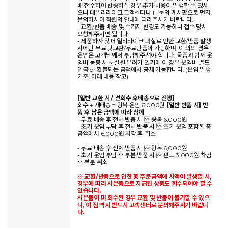
배 접수하여 반송하실 경우 추가 비용이 발생할 수 있사
오니 데일리라이크 고객센터나 1:1 문의 게시판으로 먼저
문의하시어 직원의 안내에 따라주시기 바랍니다.
- 교환/반품 배송 및 수거지 변경도 가능하니 접수 당시
요청해주시면 됩니다.
- 제품하자 및 데일리라이크 과실로 인한 교환/반품 발생
시에만 무료 맞교환/무료반품이 가능하며, 이 외의 경우
운임은 고객님께서 부담해주셔야 합니다. 물품과 함께 운
임비 동봉 시 분실될 우려가 있기에 이 경우 운임비 별도
입금 or 환불되는 금액에서 공제 가능합니다. (운임 발생
기준, 아래 내용 참고)
[일반 교환 시 / 선회수 후배송으로 진행]
회수 + 재배송 = 왕복 운임 6,000원
[일반 반품 시] 반
품 후 남은 금액에 따라 상이
- 무료 배송 후 전체 반품 시  왕복 6,000원
- 초기 운임 부담 후 전체 반품 시  초기 운임 포함된 총
금액에서 6,000원 차감 후 취소
- 무료 배송 후 전체 반품 시  왕복 6,000원
- 초기 운임 부담 후 부분 반품 시  편도 3,000원 차감
후 부분 취소
※ 교환/반품으로 인한 총 주문금액에 차액이 발생할 시,
경우에 따라 사은품으로 지급된 상품도 회수되어야 할 수
있습니다.
사은품이 미 회수된 경우 교환 및 반품이 불가할 수 있으
니, 이 점 역시 반드시 고객센터로 문의해주시기 바랍니
다.