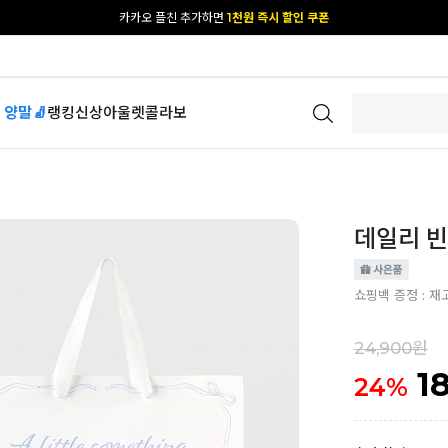
[공식몰 단독] 앱 다운받고
2% 결제 할인 받기
 양말🧦
랭킹
신상
아울렛
콜라보
데일리 빈
쇼핑백 증정 : 재
24,900원
1
24
%