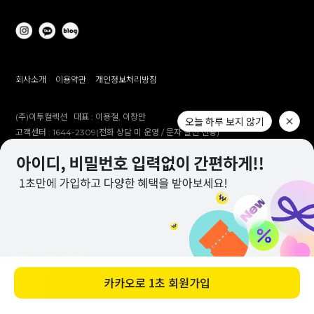
회사소개
이용약관
개인정보처리방침
(주)이투컬렉션
대표 :
이용철, 이창만
오늘 하루 보지 않기
고객센터 :
1644-2309(전화 상담 미 운영 / 문자 발신 전용)
개인정보 보호책임자 :
이창만
주소 :
대구시 남구 대명남로 192
사업자등록번호 :
514-81-83305
통신판매업 신고번호 :
제 2012-대구남구-0241호
제안 문의 : e2co@dailylike.co.kr
대량 구매 문의 : e2sales@dailylike.co.kr
Overseas business : dailylike@e2collection.com
FAX :
053-651-2309
카카오로
1초 회원가입
바로 구매하기
Copyright Dailylike All rights reserved.