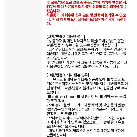
※ 교환/반품으로 인한 총 주문금액에 차액이 발생할 시,
경우에 따라 사은품으로 지급된 상품도 회수되어야 할 수
있습니다.
사은품이 미 회수된 경우 교환 및 반품이 불가할 수 있으
니, 이 점 역시 반드시 고객센터로 문의해주시기 바랍니
다.
[교환/반품이 가능한 경우]
- 상품하자 및 데일리라이크의 과실(오배송 등)로 인한
교환/반품 시 무료교환 및 무료반품이 가능합니다.
- 고객변심으로 인한 교환/반품의 경우, 제품의 겉포장이
훼손되지 않았을 시에만 고객 부담으로 1회 교환 및 반품
이 가능합니다.
(한 번 교환한 제품의 재 교환 및 반품은 불가능하오니 교
환을 원하실 경우 신중히 결정해주시기 바랍니다.)
[교환/반품이 되지 않는 경우]
- 마 단위로 판매되는 패브릭(상품명 앞에 ■ 부호로 표
기)은 주문해주시는 단위에 맞춰 재단하여 배송되므로 어
떤 경우에도 교환/반품이 불가능하오니 신중한 구매 부탁
드립니다.
(■ cotton ribbon, ■ 웨빙테이프, ■ 웨빙끈 등, 동일
한 조건 적용)
- 오배송 or 불량이더라도 제품 세탁 및 재단 등의 변형이
있을 경우 반품이 불가능하오니 번거로우시더라도 제작
전 확인 부탁드립니다.
- 모니터는 각각의 모니터마다 화면에 보여 지는 색상과
이미지에 차이가 있을 수 있으므로 이와 관련된 이유로
교환/반품은 불가능합니다.
- 데일리라이크의 제품은 기본적으로 패턴을 활용하여
만들어집니다.