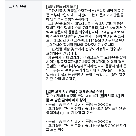
교환 및 반품
[교환/반품 공지 보기]
- 교환/반품 시 제품을 수령하신 날(운송장 배달 완료 기
준)로부터 7일 이내 고객센터 또는 1:1 문의 게시판을 통
해 반품 의사를 밝혀주셔야 합니다.
- 교환/반품 요청 시 데일리라이크 측에서 CJ대한통운
택배로 회수 택배 접수를 도와드리며, 택배기사님께서 연
락 후 방문하여 물품을 회수하십니다. 고객님 임의로 택
배 접수하여 반송하실 경우 추가 비용이 발생할 수 있사
오니 데일리라이크 고객센터나 1:1 문의 게시판으로 먼저
문의하시어 직원의 안내에 따라주시기 바랍니다.
- 교환/반품 배송 및 수거지 변경도 가능하니 접수 당시
요청해주시면 됩니다.
- 제품하자 및 데일리라이크 과실로 인한 교환/반품 발생
시에만 무료 맞교환/무료반품이 가능하며, 이 외의 경우
운임은 고객님께서 부담해주셔야 합니다. 물품과 함께 운
임비 동봉 시 분실될 우려가 있기에 이 경우 운임비 별도
입금 or 환불되는 금액에서 공제 가능합니다. (운임 발생
기준, 아래 내용 참고)
[일반 교환 시 / 선회수 후배송으로 진행]
회수 + 재배송 = 왕복 운임 6,000원
[일반 반품 시] 반
품 후 남은 금액에 따라 상이
- 무료 배송 후 전체 반품 시  왕복 6,000원
- 초기 운임 부담 후 전체 반품 시  초기 운임 포함된 총
금액에서 6,000원 차감 후 취소
- 무료 배송 후 전체 반품 시  왕복 6,000원
- 초기 운임 부담 후 부분 반품 시  편도 3,000원 차감
후 부분 취소