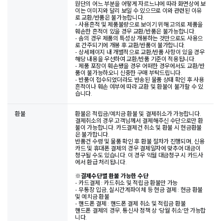
원단의 어느 부분을 어떻게 자르느냐에 따라 화면상에 보
이는 이미지와 달리 보일 수 있으므로 이와 관련된 이유
로 교환/반품은 불가능합니다.
- 사용흔적 및 제품불량으로 보이기 위해 고의로 제품을
훼손한 흔적이 있을 경우 교환/반품은 불가능합니다.
- 솜의 경우 제품의 특성상 개봉하는 것만으로도 사용으
로 간주되기에 개봉 후 교환/반품이 불가합니다.
- 상세페이지 내 개별적으로 교환/반품 사항이 있을 경우
해당 내용을 우선하여 교환/반품 기준이 적용됩니다.
- 제품 포장이 훼손됐을 경우 어떠한 경우에서도 교환/반
품이 불가능하오니 신중한 구매 부탁드립니다.
- 반품이 접수되었더라도 반송된 물품 상태 확인 후 사용
흔적이나 훼손 여부에 따라 교환 및 환불이 불가할 수 있
습니다.
환불
환불은 적립금/예치금 환불 및 결제취소가 가능합니다.
결제취소의 경우 고객님께서 결제해주신 수단으로만 환
불이 가능합니다. 카드결제건 취소 및 환불 시 현금환불
은 불가합니다.
반품건 수령 및 물품 확인 후 환불 절차가 진행되며, 신용
카드 및 휴대폰 결제의 경우 결제일자에 맞추어 대금이
청구될 수도 있습니다. 이 경우 익월 대금청구 시 카드사
에서 환급 처리됩니다.
※
결제수단별 환불 가능한 수단
- 카드결제 : 카드취소 및 적립금 환불만 가능
- 무통장 입금, 실시간계좌이체 등 현금 결제 : 현금 환불
및 예치금 환불
- 핸드폰 결제 : 핸드폰 결제 취소 및 적립금 환불
핸드폰 결제의 경우, 통신사 정책 상 '당월 취소'만 가능합
니다.