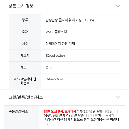
상품 고시 정보
종류
말랑말랑 글리터 워터 키링 (01-05)
소재
PVC, 플라스틱
치수
상세페이지 하단 기재
제조자
E2 collection
제조국
중국
A/S 책임자와 전
1644-2309
화번호
교환/반품/환불/취소
주문변경/취소
평일 오전 9시, 오후 1시
하루 2번 당일 발송 마감됩니다.
(주말, 공휴일 제외) 당일 발송 마감 이후 처리 불가하니
마감시간 이전 1:1 게시판으로 필히 요청해주시길 바랍니
다.