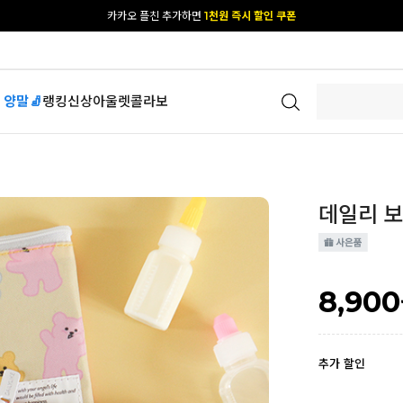
[공식몰 단독] 앱 다운받고
2% 결제 할인 받기
 양말🧦
랭킹
신상
아울렛
콜라보
데일리 
8,900
추가 할인