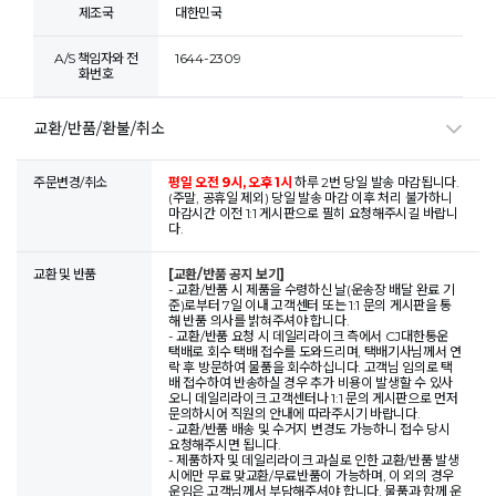
제조국
대한민국
A/S 책임자와 전
1644-2309
화번호
교환/반품/환불/취소
주문변경/취소
평일 오전 9시, 오후 1시
하루 2번 당일 발송 마감됩니다.
(주말, 공휴일 제외) 당일 발송 마감 이후 처리 불가하니
마감시간 이전 1:1 게시판으로 필히 요청해주시길 바랍니
다.
교환 및 반품
[교환/반품 공지 보기]
- 교환/반품 시 제품을 수령하신 날(운송장 배달 완료 기
준)로부터 7일 이내 고객센터 또는 1:1 문의 게시판을 통
해 반품 의사를 밝혀주셔야 합니다.
- 교환/반품 요청 시 데일리라이크 측에서 CJ대한통운
택배로 회수 택배 접수를 도와드리며, 택배기사님께서 연
락 후 방문하여 물품을 회수하십니다. 고객님 임의로 택
배 접수하여 반송하실 경우 추가 비용이 발생할 수 있사
오니 데일리라이크 고객센터나 1:1 문의 게시판으로 먼저
문의하시어 직원의 안내에 따라주시기 바랍니다.
- 교환/반품 배송 및 수거지 변경도 가능하니 접수 당시
요청해주시면 됩니다.
- 제품하자 및 데일리라이크 과실로 인한 교환/반품 발생
시에만 무료 맞교환/무료반품이 가능하며, 이 외의 경우
운임은 고객님께서 부담해주셔야 합니다. 물품과 함께 운