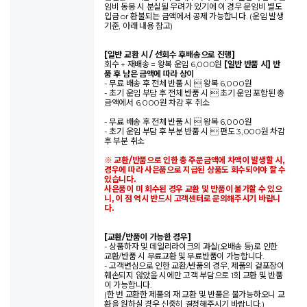
임비 동봉 시 분실될 우려가 있기에 이 경우 운임비 별도
입금 or 환불되는 금액에서 공제 가능합니다. (운임 발생
기준, 아래 내용 참고)
[일반 교환 시 / 선회수 후배송으로 진행]
회수 + 재배송 = 왕복 운임 6,000원
[일반 반품 시] 반
품 후 남은 금액에 따라 상이
- 무료 배송 후 전체 반품 시  왕복 6,000원
- 초기 운임 부담 후 전체 반품 시  초기 운임 포함된 총
금액에서 6,000원 차감 후 취소
- 무료 배송 후 전체 반품 시  왕복 6,000원
- 초기 운임 부담 후 부분 반품 시  편도 3,000원 차감
후 부분 취소
※ 교환/반품으로 인한 총 주문금액에 차액이 발생할 시,
경우에 따라 사은품으로 지급된 상품도 회수되어야 할 수
있습니다.
사은품이 미 회수된 경우 교환 및 반품이 불가할 수 있으
니, 이 점 역시 반드시 고객센터로 문의해주시기 바랍니
다.
[교환/반품이 가능한 경우]
- 상품하자 및 데일리라이크의 과실(오배송 등)로 인한
교환/반품 시 무료교환 및 무료반품이 가능합니다.
- 고객변심으로 인한 교환/반품의 경우, 제품의 겉포장이
훼손되지 않았을 시에만 고객 부담으로 1회 교환 및 반품
이 가능합니다.
(한 번 교환한 제품의 재 교환 및 반품은 불가능하오니 교
환을 원하실 경우 신중히 결정해주시기 바랍니다.)