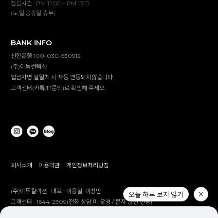
점심시간 : PM 12:00 ~ PM 13:10
(토,일,공휴일 휴무)
BANK INFO
신한은행 100-030-530912
(주)이투컬렉션
입금자명 불일치 시 자동 연동되지않습니다.
고객센터(카톡,1:1문의)로 확인해 주세요.
회사소개
이용약관
개인정보처리방침
(주)이투컬렉션
대표 :
이용철, 이창만
오늘 하루 보지 않기
고객센터 :
1644-2309(전화 상담 미 운영 / 문자 발신 전용)
개인정보 보호책임자 :
이창만