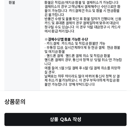
환불
환불은 적립금/예치금 환불 및 결제취소가 가능합니다.
결제취소의 경우 고객님께서 결제해주신 수단으로만 환
불이 가능합니다. 카드결제건 취소 및 환불 시 현금환불
은 불가합니다.
반품건 수령 및 물품 확인 후 환불 절차가 진행되며, 신용
카드 및 휴대폰 결제의 경우 결제일자에 맞추어 대금이
청구될 수도 있습니다. 이 경우 익월 대금청구 시 카드사
에서 환급 처리됩니다.
※
결제수단별 환불 가능한 수단
- 카드결제 : 카드취소 및 적립금 환불만 가능
- 무통장 입금, 실시간계좌이체 등 현금 결제 : 현금 환불
및 예치금 환불
- 핸드폰 결제 : 핸드폰 결제 취소 및 적립금 환불
핸드폰 결제의 경우, 통신사 정책 상 '당월 취소'만 가능합
니다.
예를 들어, 5월 31일 결제 후 6월 1일 결제 취소를 희망하
실 경우,
날짜로는 하루 차이라도 월이 바뀌어 통신사 정책 상 결
제 취소가 불가능하오니, 이 경우 부득이하게 적립금 환
불만 가능합니다. 양해 부탁드립니다.
상품문의
상품 Q&A 작성