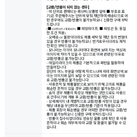
[교환/반품이 되지 않는 경우]
- 마 단위로 판매되는 패브릭(상품명 앞에 ■ 부호로 표
기)은 주문해주시는 단위에 맞춰 재단하여 배송되므로 어
떤 경우에도 교환/반품이 불가능하오니 신중한 구매 부탁
드립니다.
(■ cotton ribbon, ■ 웨빙테이프, ■ 웨빙끈 등, 동일
한 조건 적용)
- 오배송 or 불량이더라도 제품 세탁 및 재단 등의 변형이
있을 경우 반품이 불가능하오니 번거로우시더라도 제작
전 확인 부탁드립니다.
- 모니터는 각각의 모니터마다 화면에 보여 지는 색상과
이미지에 차이가 있을 수 있으므로 이와 관련된 이유로
교환/반품은 불가능합니다.
- 데일리라이크의 제품은 기본적으로 패턴을 활용하여
만들어집니다.
원단의 어느 부분을 어떻게 자르느냐에 따라 화면상에 보
이는 이미지와 달리 보일 수 있으므로 이와 관련된 이유
로 교환/반품은 불가능합니다.
- 사용흔적 및 제품불량으로 보이기 위해 고의로 제품을
훼손한 흔적이 있을 경우 교환/반품은 불가능합니다.
- 솜의 경우 제품의 특성상 개봉하는 것만으로도 사용으
로 간주되기에 개봉 후 교환/반품이 불가합니다.
- 상세페이지 내 개별적으로 교환/반품 사항이 있을 경우
해당 내용을 우선하여 교환/반품 기준이 적용됩니다.
- 제품 포장이 훼손됐을 경우 어떠한 경우에서도 교환/반
품이 불가능하오니 신중한 구매 부탁드립니다.
- 반품이 접수되었더라도 반송된 물품 상태 확인 후 사용
흔적이나 훼손 여부에 따라 교환 및 환불이 불가할 수 있
습니다.