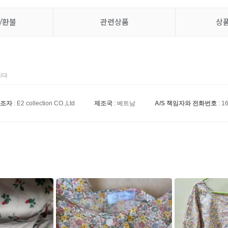
/환불
관련상품
상
다.
조자
: E2 collection CO.,Ltd
제조국
: 베트남
A/S 책임자와 전화번호
: 1