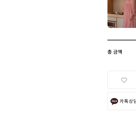
총 금액
카톡상