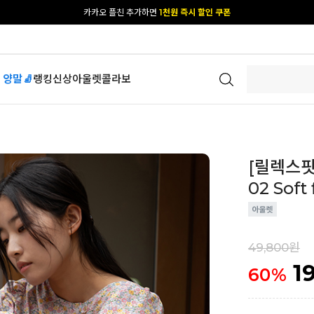
[공식몰 단독] 앱 다운받고
2% 결제 할인 받기
 양말🧦
랭킹
신상
아울렛
콜라보
[릴렉스핏
02 Soft
49,800원
1
60
%