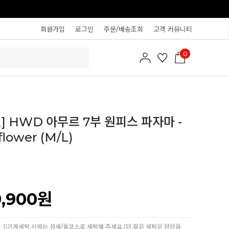
회원가입
로그인
주문/배송조회
고객 커뮤니티
0
] HWD 아무르 7부 원피스 파자마 -
 flower (M/L)
9,900
원
1)기계세탁 시에는 섬세/울코스로 세탁해 주세요.(단,잦은 세탁은 원단을