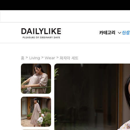
카테고리
신상
>
>
>
Living
Wear
홈
파자마 세트