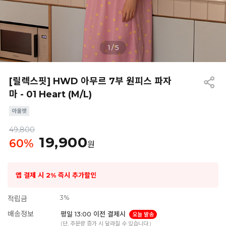
1
/
5
[릴렉스핏] HWD 아무르 7부 원피스 파자
마 - 01 Heart (M/L)
49,800
19,900
60
%
원
앱 결제 시 2% 즉시 추가할인
3%
적립금
배송정보
평일 13:00 이전 결제시
오늘 발송
(단, 주문량 증가 시 달라질 수 있습니다.)