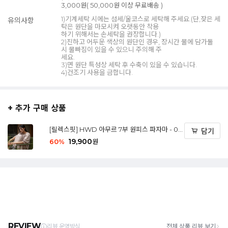
3,000원( 50,000원 이상 무료배송 )
1)기계세탁 시에는 섬세/울코스로 세탁해 주세요.(단,잦은 세
유의사항
탁은 원단을 마모시켜 오랫동안 착용
하기 위해서는 손세탁을 권장합니다.)
2)진하고 어두운 색상의 원단인 경우, 장시간 물에 담가둘
시 물빠짐이 있을 수 있으니 주의해 주
세요.
3)면 원단 특성상 세탁 후 수축이 있을 수 있습니다.
4)건조기 사용을 금합니다.
+ 추가 구매 상품
[릴렉스핏] HWD 아무르 7부 원피스 파자마 - 02
담기
Soft flower (M/L)
19,900
60
%
원