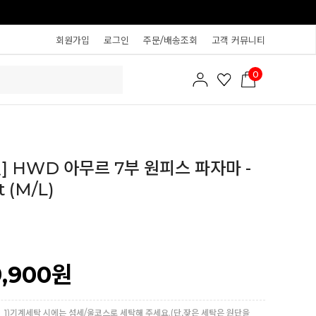
회원가입
로그인
주문/배송조회
고객 커뮤니티
0
] HWD 아무르 7부 원피스 파자마 -
t (M/L)
9,900
원
1)기계세탁 시에는 섬세/울코스로 세탁해 주세요.(단,잦은 세탁은 원단을