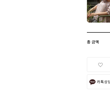
총 금액
카톡상