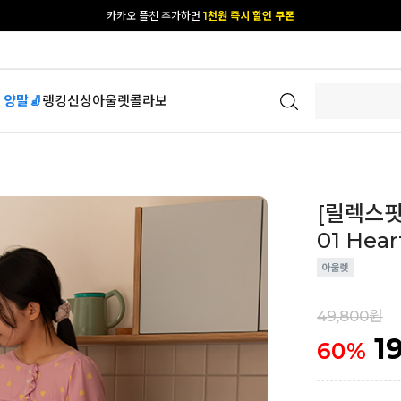
[공식몰 단독] 앱 다운받고
2% 결제 할인 받기
 양말🧦
랭킹
신상
아울렛
콜라보
[릴렉스핏
01 Hear
49,800원
1
60
%