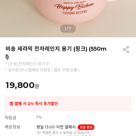
1
/
7
비숑 세라믹 전자레인지 용기 (핑크) (550m
l)
* [구성] 전자레인지 용기 1P
* 실리콘 미니 찜채반 미포함 ( 별도 구매 상품 )
19,800
원
앱 결제 시 2% 즉시 추가할인
3%
적립금
배송정보
평일 13:00 이전 결제시
오늘 발송
(단, 주문량 증가 시 달라질 수 있습니다.)