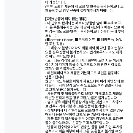
이 가능합니다.
(한 번 교환한 제품의 재 교환 및 반품은 불가능하오니 교
환을 원하실 경우 신중히 결정해주시기 바랍니다.)
[교환/반품이 되지 않는 경우]
- 마 단위로 판매되는 패브릭(상품명 앞에 ■ 부호로 표
기)은 주문해주시는 단위에 맞춰 재단하여 배송되므로 어
떤 경우에도 교환/반품이 불가능하오니 신중한 구매 부탁
드립니다.
(■ cotton ribbon, ■ 웨빙테이프, ■ 웨빙끈 등, 동일
한 조건 적용)
- 오배송 or 불량이더라도 제품 세탁 및 재단 등의 변형이
있을 경우 반품이 불가능하오니 번거로우시더라도 제작
전 확인 부탁드립니다.
- 모니터는 각각의 모니터마다 화면에 보여 지는 색상과
이미지에 차이가 있을 수 있으므로 이와 관련된 이유로
교환/반품은 불가능합니다.
- 데일리라이크의 제품은 기본적으로 패턴을 활용하여
만들어집니다.
원단의 어느 부분을 어떻게 자르느냐에 따라 화면상에 보
이는 이미지와 달리 보일 수 있으므로 이와 관련된 이유
로 교환/반품은 불가능합니다.
- 사용흔적 및 제품불량으로 보이기 위해 고의로 제품을
훼손한 흔적이 있을 경우 교환/반품은 불가능합니다.
- 솜의 경우 제품의 특성상 개봉하는 것만으로도 사용으
로 간주되기에 개봉 후 교환/반품이 불가합니다.
- 상세페이지 내 개별적으로 교환/반품 사항이 있을 경우
해당 내용을 우선하여 교환/반품 기준이 적용됩니다.
- 제품 포장이 훼손됐을 경우 어떠한 경우에서도 교환/반
품이 불가능하오니 신중한 구매 부탁드립니다.
- 반품이 접수되었더라도 반송된 물품 상태 확인 후 사용
흔적이나 훼손 여부에 따라 교환 및 환불이 불가할 수 있