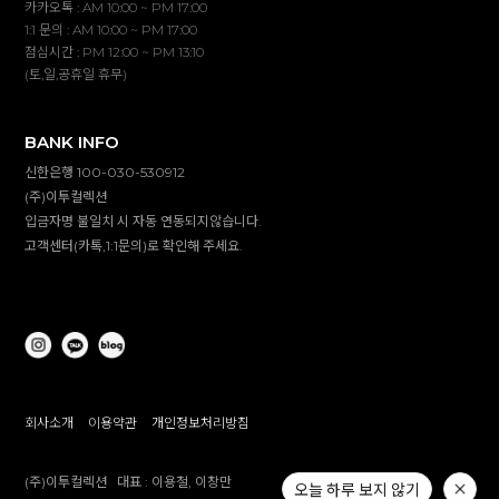
카카오톡 : AM 10:00 ~ PM 17:00
1:1 문의 : AM 10:00 ~ PM 17:00
점심시간 : PM 12:00 ~ PM 13:10
(토,일,공휴일 휴무)
BANK INFO
신한은행 100-030-530912
(주)이투컬렉션
입금자명 불일치 시 자동 연동되지않습니다.
고객센터(카톡,1:1문의)로 확인해 주세요.
회사소개
이용약관
개인정보처리방침
(주)이투컬렉션
대표 :
이용철, 이창만
오늘 하루 보지 않기