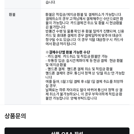
습니다.
환불
환불은 적립금/예치금 환불 및 결제취소가 가능합니다.
결제취소의 경우 고객님께서 결제해주신 수단으로만 환
불이 가능합니다. 카드결제건 취소 및 환불 시 현금환불
은 불가합니다.
반품건 수령 및 물품 확인 후 환불 절차가 진행되며, 신용
카드 및 휴대폰 결제의 경우 결제일자에 맞추어 대금이
청구될 수도 있습니다. 이 경우 익월 대금청구 시 카드사
에서 환급 처리됩니다.
※
결제수단별 환불 가능한 수단
- 카드결제 : 카드취소 및 적립금 환불만 가능
- 무통장 입금, 실시간계좌이체 등 현금 결제 : 현금 환불
및 예치금 환불
- 핸드폰 결제 : 핸드폰 결제 취소 및 적립금 환불
핸드폰 결제의 경우, 통신사 정책 상 '당월 취소'만 가능합
니다.
예를 들어, 5월 31일 결제 후 6월 1일 결제 취소를 희망하
실 경우,
날짜로는 하루 차이라도 월이 바뀌어 통신사 정책 상 결
제 취소가 불가능하오니, 이 경우 부득이하게 적립금 환
불만 가능합니다. 양해 부탁드립니다.
상품문의