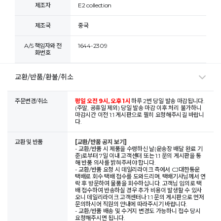
제조자
E2 collection
제조국
중국
A/S 책임자와 전
1644-2309
화번호
교환/반품/환불/취소
주문변경/취소
평일 오전 9시, 오후 1시
하루 2번 당일 발송 마감됩니다.
(주말, 공휴일 제외) 당일 발송 마감 이후 처리 불가하니
마감시간 이전 1:1 게시판으로 필히 요청해주시길 바랍니
다.
교환 및 반품
[교환/반품 공지 보기]
- 교환/반품 시 제품을 수령하신 날(운송장 배달 완료 기
준)로부터 7일 이내 고객센터 또는 1:1 문의 게시판을 통
해 반품 의사를 밝혀주셔야 합니다.
- 교환/반품 요청 시 데일리라이크 측에서 CJ대한통운
택배로 회수 택배 접수를 도와드리며, 택배기사님께서 연
락 후 방문하여 물품을 회수하십니다. 고객님 임의로 택
배 접수하여 반송하실 경우 추가 비용이 발생할 수 있사
오니 데일리라이크 고객센터나 1:1 문의 게시판으로 먼저
문의하시어 직원의 안내에 따라주시기 바랍니다.
- 교환/반품 배송 및 수거지 변경도 가능하니 접수 당시
요청해주시면 됩니다.