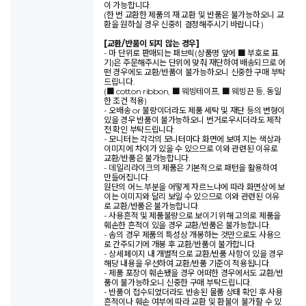
이 가능합니다.
(한 번 교환한 제품의 재 교환 및 반품은 불가능하오니 교
환을 원하실 경우 신중히 결정해주시기 바랍니다.)
[교환/반품이 되지 않는 경우]
- 마 단위로 판매되는 패브릭(상품명 앞에 ■ 부호로 표
기)은 주문해주시는 단위에 맞춰 재단하여 배송되므로 어
떤 경우에도 교환/반품이 불가능하오니 신중한 구매 부탁
드립니다.
(■ cotton ribbon, ■ 웨빙테이프, ■ 웨빙끈 등, 동일
한 조건 적용)
- 오배송 or 불량이더라도 제품 세탁 및 재단 등의 변형이
있을 경우 반품이 불가능하오니 번거로우시더라도 제작
전 확인 부탁드립니다.
- 모니터는 각각의 모니터마다 화면에 보여 지는 색상과
이미지에 차이가 있을 수 있으므로 이와 관련된 이유로
교환/반품은 불가능합니다.
- 데일리라이크의 제품은 기본적으로 패턴을 활용하여
만들어집니다.
원단의 어느 부분을 어떻게 자르느냐에 따라 화면상에 보
이는 이미지와 달리 보일 수 있으므로 이와 관련된 이유
로 교환/반품은 불가능합니다.
- 사용흔적 및 제품불량으로 보이기 위해 고의로 제품을
훼손한 흔적이 있을 경우 교환/반품은 불가능합니다.
- 솜의 경우 제품의 특성상 개봉하는 것만으로도 사용으
로 간주되기에 개봉 후 교환/반품이 불가합니다.
- 상세페이지 내 개별적으로 교환/반품 사항이 있을 경우
해당 내용을 우선하여 교환/반품 기준이 적용됩니다.
- 제품 포장이 훼손됐을 경우 어떠한 경우에서도 교환/반
품이 불가능하오니 신중한 구매 부탁드립니다.
- 반품이 접수되었더라도 반송된 물품 상태 확인 후 사용
흔적이나 훼손 여부에 따라 교환 및 환불이 불가할 수 있