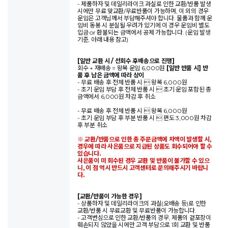
- 제품하자 및 데일리라이크 과실로 인한 교환/반품 발생
시에만 무료 맞교환/무료반품이 가능하며, 이 외의 경우
운임은 고객님께서 부담해주셔야 합니다. 물품과 함께 운
임비 동봉 시 분실될 우려가 있기에 이 경우 운임비 별도
입금 or 환불되는 금액에서 공제 가능합니다. (운임 발생
기준, 아래 내용 참고)
[일반 교환 시 / 선회수 후배송으로 진행]
회수 + 재배송 = 왕복 운임 6,000원
[일반 반품 시] 반
품 후 남은 금액에 따라 상이
- 무료 배송 후 전체 반품 시  왕복 6,000원
- 초기 운임 부담 후 전체 반품 시  초기 운임 포함된 총
금액에서 6,000원 차감 후 취소
- 무료 배송 후 전체 반품 시  왕복 6,000원
- 초기 운임 부담 후 부분 반품 시  편도 3,000원 차감
후 부분 취소
※ 교환/반품으로 인한 총 주문금액에 차액이 발생할 시,
경우에 따라 사은품으로 지급된 상품도 회수되어야 할 수
있습니다.
사은품이 미 회수된 경우 교환 및 반품이 불가할 수 있으
니, 이 점 역시 반드시 고객센터로 문의해주시기 바랍니
다.
[교환/반품이 가능한 경우]
- 상품하자 및 데일리라이크의 과실(오배송 등)로 인한
교환/반품 시 무료교환 및 무료반품이 가능합니다.
- 고객변심으로 인한 교환/반품의 경우, 제품의 겉포장이
훼손되지 않았을 시에만 고객 부담으로 1회 교환 및 반품