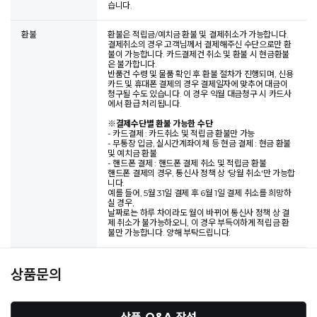
습니다.
환불
환불은 적립금/예치금 환불 및 결제취소가 가능합니다.
결제취소의 경우 고객님께서 결제해주신 수단으로만 환
불이 가능합니다. 카드결제건 취소 및 환불 시 현금환불
은 불가합니다.
반품건 수령 및 물품 확인 후 환불 절차가 진행되며, 신용
카드 및 휴대폰 결제의 경우 결제일자에 맞추어 대금이
청구될 수도 있습니다. 이 경우 익월 대금청구 시 카드사
에서 환급 처리됩니다.
※
결제수단별 환불 가능한 수단
- 카드결제 : 카드취소 및 적립금 환불만 가능
- 무통장 입금, 실시간계좌이체 등 현금 결제 : 현금 환불
및 예치금 환불
- 핸드폰 결제 : 핸드폰 결제 취소 및 적립금 환불
핸드폰 결제의 경우, 통신사 정책 상 '당월 취소'만 가능합
니다.
예를 들어, 5월 31일 결제 후 6월 1일 결제 취소를 희망하
실 경우,
날짜로는 하루 차이라도 월이 바뀌어 통신사 정책 상 결
제 취소가 불가능하오니, 이 경우 부득이하게 적립금 환
불만 가능합니다. 양해 부탁드립니다.
상품문의