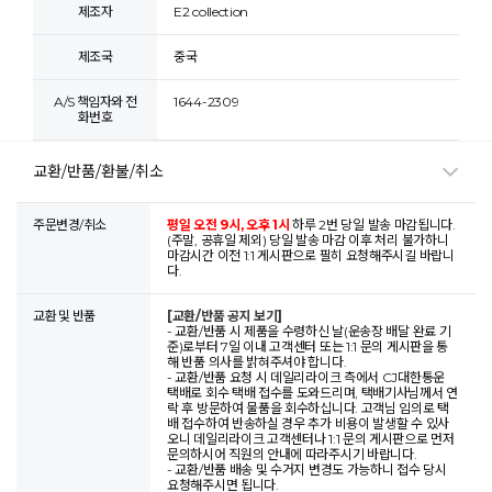
제조자
E2 collection
제조국
중국
A/S 책임자와 전
1644-2309
화번호
교환/반품/환불/취소
주문변경/취소
평일 오전 9시, 오후 1시
하루 2번 당일 발송 마감됩니다.
(주말, 공휴일 제외) 당일 발송 마감 이후 처리 불가하니
마감시간 이전 1:1 게시판으로 필히 요청해주시길 바랍니
다.
교환 및 반품
[교환/반품 공지 보기]
- 교환/반품 시 제품을 수령하신 날(운송장 배달 완료 기
준)로부터 7일 이내 고객센터 또는 1:1 문의 게시판을 통
해 반품 의사를 밝혀주셔야 합니다.
- 교환/반품 요청 시 데일리라이크 측에서 CJ대한통운
택배로 회수 택배 접수를 도와드리며, 택배기사님께서 연
락 후 방문하여 물품을 회수하십니다. 고객님 임의로 택
배 접수하여 반송하실 경우 추가 비용이 발생할 수 있사
오니 데일리라이크 고객센터나 1:1 문의 게시판으로 먼저
문의하시어 직원의 안내에 따라주시기 바랍니다.
- 교환/반품 배송 및 수거지 변경도 가능하니 접수 당시
요청해주시면 됩니다.