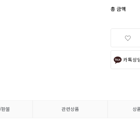
총 금액
카톡상
/환불
관련상품
상