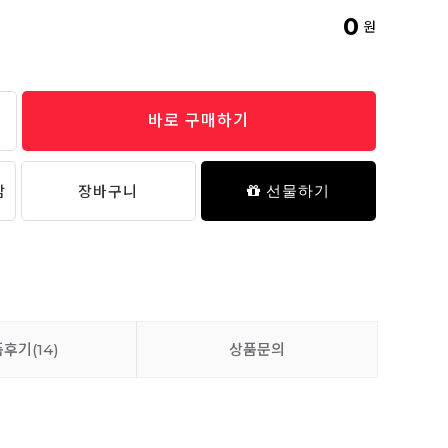
5,900원
0
원
바로 구매하기
봉봉 탄생석 치발기 2P 세트
15,800원
담
장바구니
선물하기
봉봉 탄생석 노리개 젖꼭지 클립 세트
7,900원
품후기
(14)
상품문의