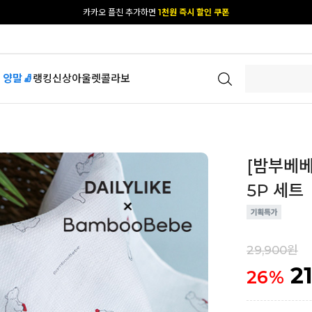
카카오 플친 추가하면
1천원 즉시 할인 쿠폰
[공식몰 단독] 앱 다운받고
2% 결제 할인 받기
 양말🧦
랭킹
신상
아울렛
콜라보
[밤부베베
5P 세트
29,900원
2
26
%