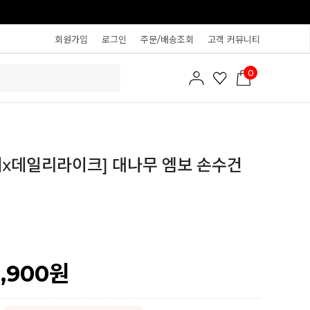
회원가입
로그인
주문/배송조회
고객 커뮤니티
0
x데일리라이크] 대나무 엠보 손수건
1,900
원