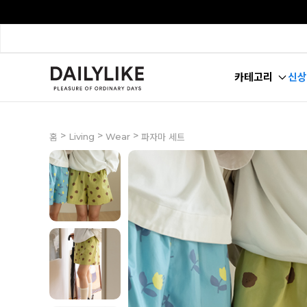
카테고리
신상
>
>
>
Living
Wear
홈
파자마 세트