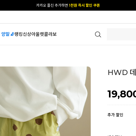
[공식몰 단독] 앱 다운받고
2% 결제 할인 받기
 양말🧦
랭킹
신상
아울렛
콜라보
HWD 데일
19,80
추가 할인