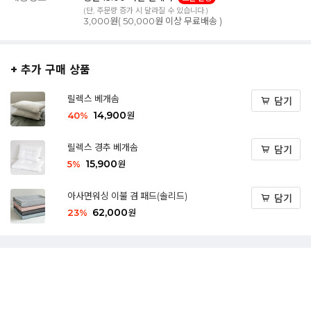
(단, 주문량 증가 시 달라질 수 있습니다.)
3,000원( 50,000원 이상 무료배송 )
+ 추가 구매 상품
릴렉스 베개솜
담기
14,900
40
%
원
릴렉스 경추 베개솜
담기
15,900
5
%
원
아사면워싱 이불 겸 패드(솔리드)
담기
62,000
23
%
원