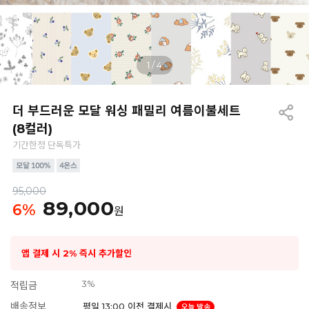
1
/
4
더 부드러운 모달 워싱 패밀리 여름이불세트
(8컬러)
기간한정 단독특가
95,000
89,000
6
%
원
앱 결제 시 2% 즉시 추가할인
3%
적립금
배송정보
평일 13:00 이전 결제시
오늘 발송