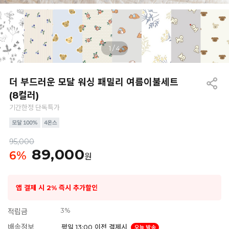
1
/
4
더 부드러운 모달 워싱 패밀리 여름이불세트
(8컬러)
기간한정 단독특가
95,000
89,000
6
%
원
앱 결제 시 2% 즉시 추가할인
3%
적립금
배송정보
평일 13:00 이전 결제시
오늘 발송