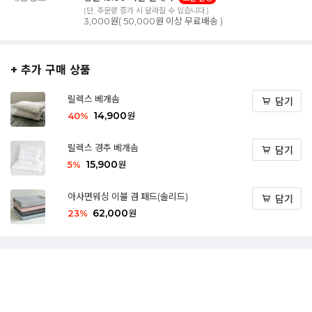
(단, 주문량 증가 시 달라질 수 있습니다.)
3,000원( 50,000원 이상 무료배송 )
+ 추가 구매 상품
릴렉스 베개솜
담기
14,900
40
%
원
릴렉스 경추 베개솜
담기
15,900
5
%
원
아사면워싱 이불 겸 패드(솔리드)
담기
62,000
23
%
원