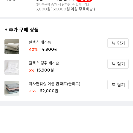
(단, 주문량 증가 시 달라질 수 있습니다.)
3,000원( 50,000원 이상 무료배송 )
+ 추가 구매 상품
릴렉스 베개솜
담기
14,900
40
%
원
릴렉스 경추 베개솜
담기
15,900
5
%
원
아사면워싱 이불 겸 패드(솔리드)
담기
62,000
23
%
원