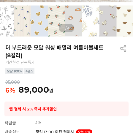
1
/
4
더 부드러운 모달 워싱 패밀리 여름이불세트
(8컬러)
기간한정 단독특가
95,000
89,000
6
%
원
앱 결제 시 2% 즉시 추가할인
3%
적립금
배송정보
평일 13:00 이전 결제시
오늘 발송