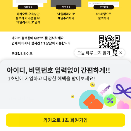
상품 고시 정보
품명 및 모델명
마이 버디 강화 유리컵 380ml - Really nice
바로 구매하기
재질
유리