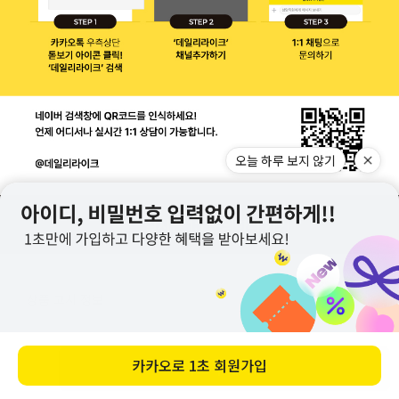
상품 고시 정보
품명 및 모델명
마이 버디 강화 유리컵 380ml - Really nice
바로 구매하기
재질
유리