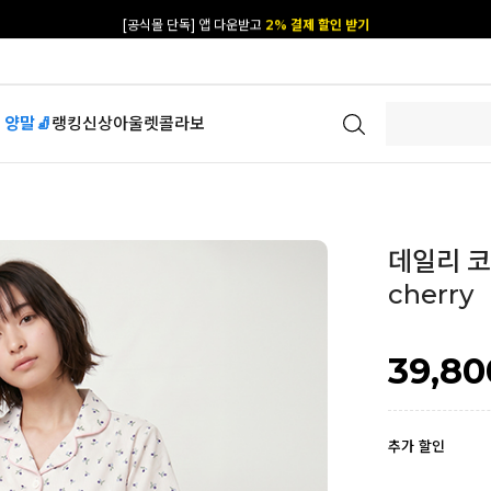
[공식몰 단독] 앱 다운받고
2% 결제 할인 받기
 양말🧦
랭킹
신상
아울렛
콜라보
데일리 코튼
cherry
39,80
추가 할인