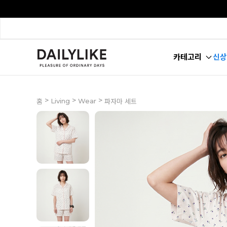
카테고리
신상
>
>
>
Living
Wear
홈
파자마 세트