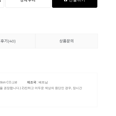
담
장바구니
품후기
(40)
상품문의
ction CO.,Ltd
제조국
: 베트남
 권장합니다.) 2)진하고 어두운 색상의 원단인 경우, 장시간