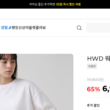
[공식몰 단독] 앱 다운받고
2% 결제 할인 받기
 양말🧦
랭킹
신상
아울렛
콜라보
HWD 워싱
19,800원
6
65
%
추가 할인