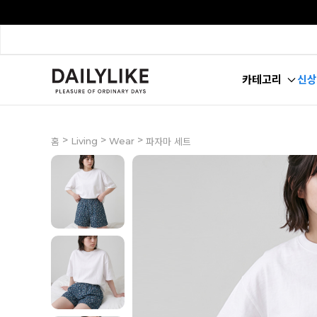
카테고리
신상
>
>
>
Living
Wear
홈
파자마 세트