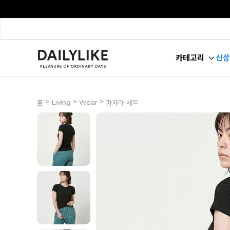
카테고리
신상
>
>
>
Living
Wear
홈
파자마 세트