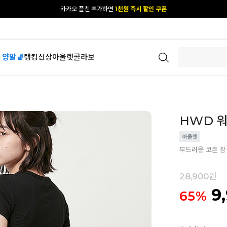
[공식몰 단독] 앱 다운받고
2% 결제 할인 받기
 양말🧦
랭킹
신상
아울렛
콜라보
HWD 워싱
부드러운 코튼 
28,900원
9
65
%