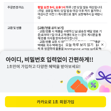
주문변경/취소
평일 오전 9시, 오후 1시
하루 2번 당일 발송 마감됩니다.
(주말, 공휴일 제외) 당일 발송 마감 이후 처리 불가하니
마감시간 이전 1:1 게시판으로 필히 요청해주시길 바랍니
다.
교환 및 반품
[교환/반품 공지 보기]
- 교환/반품 시 제품을 수령하신 날(운송장 배달 완료 기
준)로부터 7일 이내 고객센터 또는 1:1 문의 게시판을 통
해 반품 의사를 밝혀주셔야 합니다.
- 교환/반품 요청 시 데일리라이크 측에서 CJ대한통운
택배로 회수 택배 접수를 도와드리며, 택배기사님께서 연
락 후 방문하여 물품을 회수하십니다. 고객님 임의로 택
오늘 하루 보지 않기
배 접수하여 반송하실 경우 추가 비용이 발생할 수 있사
오니 데일리라이크 고객센터나 1:1 문의 게시판으로 먼저
문의하시어 직원의 안내에 따라주시기 바랍니다.
- 교환/반품 배송 및 수거지 변경도 가능하니 접수 당시
요청해주시면 됩니다.
- 제품하자 및 데일리라이크 과실로 인한 교환/반품 발생
시에만 무료 맞교환/무료반품이 가능하며, 이 외의 경우
운임은 고객님께서 부담해주셔야 합니다. 물품과 함께 운
임비 동봉 시 분실될 우려가 있기에 이 경우 운임비 별도
입금 or 환불되는 금액에서 공제 가능합니다. (운임 발생
기준, 아래 내용 참고)
[일반 교환 시 / 선회수 후배송으로 진행]
회수 + 재배송 = 왕복 운임 6,000원
[일반 반품 시] 반
바로 구매하기
품 후 남은 금액에 따라 상이
카카오로
1초 회원가입
- 무료 배송 후 전체 반품 시  왕복 6,000원