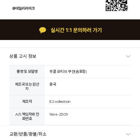
상품 고시 정보
품명 및 모델명
부클 모티브 쿠션(솜포함)
제조국 또는 원산
중국
지
제조자
E2 collection
A/S 책임자와 전
1644-2309
화번호
교환/반품/환불/취소