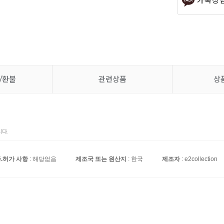
카톡상
/환불
관련상품
상
다.
.허가 사항
: 해당없음
제조국 또는 원산지
: 한국
제조자
: e2collection