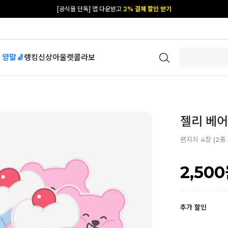
[공식몰 단독] 앱 다운받고
2% 결제 할인 받기
 양말🧦
랭킹
신상
아울렛
콜라보
젤리 베어 
편지지 4장 (2종
2,500
추가 할인