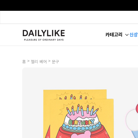
카테고리
신상
>
>
홈
젤리 베어
문구