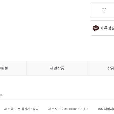
카톡상
/환불
관련상품
상
다.
제조국 또는 원산지
: 중국
제조자
: E2 collection Co.,Ltd
A/S 책임