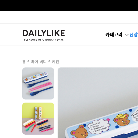
카테고리
신상
>
>
홈
마이 버디
키친