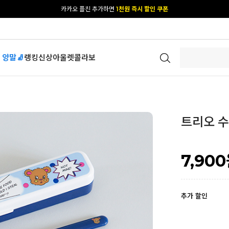
[공식몰 단독] 앱 다운받고
2% 결제 할인 받기
 양말🧦
랭킹
신상
아울렛
콜라보
트리오 수저
7,900
추가 할인