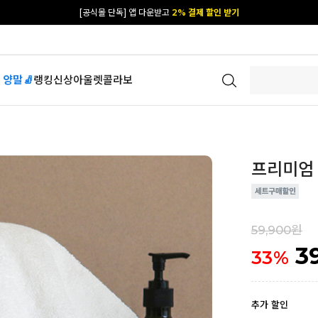
[공식몰 단독] 앱 다운받고
2% 결제 할인 받기
 양말🧦
랭킹
신상
아울렛
콜라보
프리미엄 데
59,900원
3
33
%
추가 할인