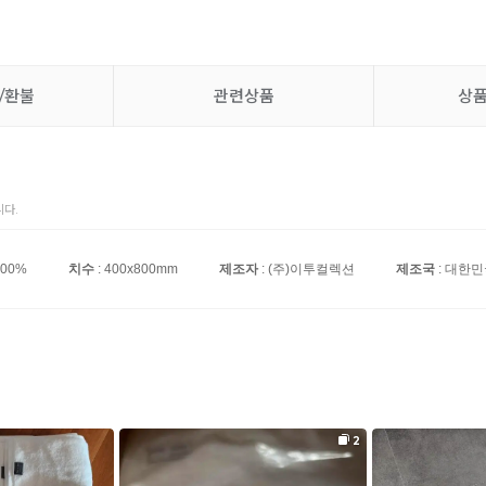
/환불
관련상품
상
다.
100%
치수
: 400x800mm
제조자
: (주)이투컬렉션
제조국
: 대한