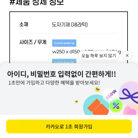
오늘 하루 보지 않기
카카오로
1초 회원가입
바로 구매하기