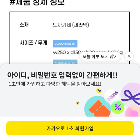
오늘 하루 보지 않기
카카오로
1초 회원가입
바로 구매하기