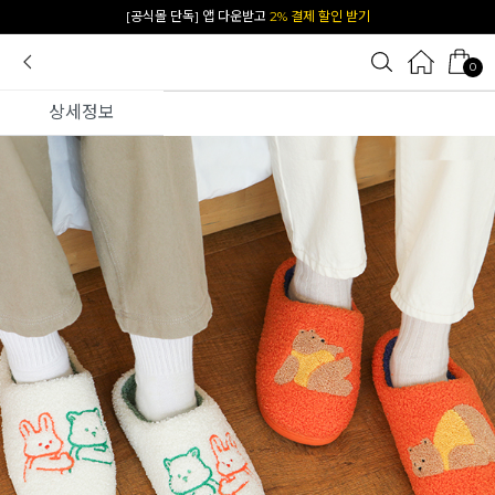
카카오 플친 추가하면
1천원 즉시 할인 쿠폰
0
상세정보