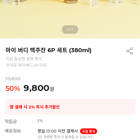
1
/
7
마이 버디 맥주잔 6P 세트 (380ml)
지금 필요한 썸머 특가
귀여운 마이버디 6P구성
19,800
9,800
50
%
원
앱 결제 시 2% 즉시 추가할인
3%
적립금
배송정보
평일 13:00 이전 결제시
오늘 발송
(단, 주문량 증가 시 달라질 수 있습니다.)