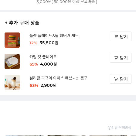
3,000원( 50,000원 이상 무료배송 )
+ 추가 구매 상품
플랫 플레이트&볼 햄버거 세트
담기
35,800
12
%
원
카밍 캣 플레이트
담기
4,800
65
%
원
실리콘 피규어 아이스 큐브 - 01 동구
담기
2,900
63
%
원