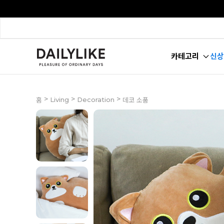
카테고리
신상
>
>
>
Living
Decoration
홈
데코 소품