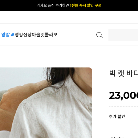
[공식몰 단독] 앱 다운받고
2% 결제 할인 받기
 양말🧦
랭킹
신상
아울렛
콜라보
빅 캣 바
23,00
추가 할인