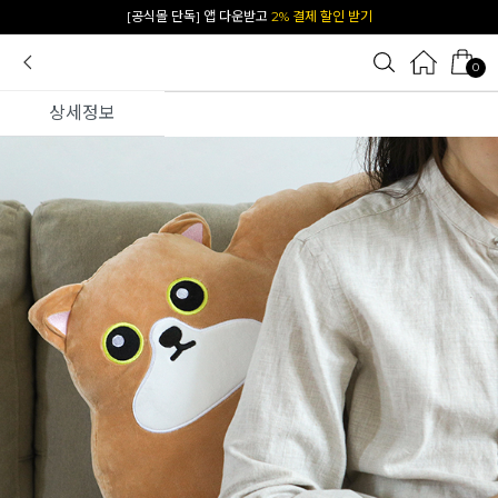
카카오 플친 추가하면
1천원 즉시 할인 쿠폰
0
상세정보