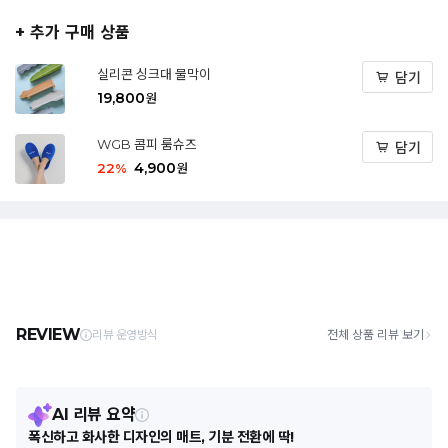
+ 추가 구매 상품
실리콘 싱크대 물막이
담기
19,800
원
WGB 콤피 룸슈즈
담기
4,900
22
%
원