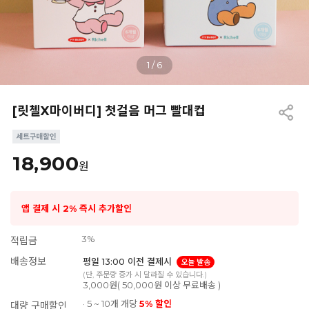
1
/
6
[릿첼X마이버디] 첫걸음 머그 빨대컵
18,900
원
앱 결제 시 2% 즉시 추가할인
3%
적립금
배송정보
평일 13:00 이전 결제시
오늘 발송
(단, 주문량 증가 시 달라질 수 있습니다.)
3,000원( 50,000원 이상 무료배송 )
· 5 ~ 10개 개당
5% 할인
대량 구매할인