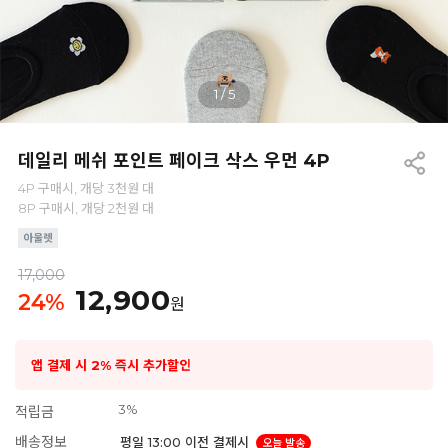
1
/
5
데일리 메쉬 포인트 페이크 삭스 우먼 4P
4P 구매시, 개당 3천원 대
8P 구매시, 개당 2천원 대
17,000
12,900
24
%
원
앱 결제 시 2% 즉시 추가할인
3%
적립금
배송정보
평일 13:00 이전 결제시
오늘 발송