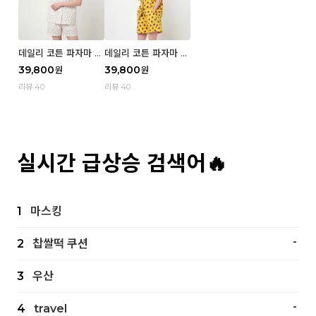
데일리 코튼 파자마 반
데일리 코튼 파자마 반
팔 세트 (우먼) - 02
팔 세트 (우먼) - 01 Mi
39,800
39,800
원
원
Blue cherry
z
리뷰 40
리뷰 40
실시간 급상승 검색어🔥
1
마스킹
-
2
찹쌀떡 쿠션
3
우산
-
4
travel