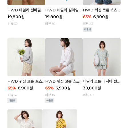
HWD 데일리 원마일
HWD 데일리 원마일
HWD 워싱 코튼 쇼츠
쇼츠 - 03 Poodle (우
쇼츠 - 02 Chouchou
(우먼) - 03 Berry tre
19,800
19,800
65
%
6,900
원
원
원
먼)
(우먼)
e
리뷰 30
리뷰 30
리뷰 23
HWD 워싱 코튼 쇼츠
HWD 워싱 코튼 쇼츠
데일리 코튼 파자마 반팔
(우먼) - 02 Retro flo
(우먼) - 01 Blue whal
세트 (우먼) - 03 Sum
65
%
6,900
65
%
6,900
39,800
원
원
원
wer
e
mer lane
리뷰 32
리뷰 14
리뷰 40