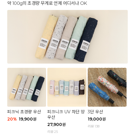
약 100g의 초경량 무게로 언제 어디서나 OK
피크닉 초경량 우산
피크니크 UV 차단 양
3단 우산
우산
20
%
19,900
19,000
원
원
27,900
원
리뷰 138
리뷰 25