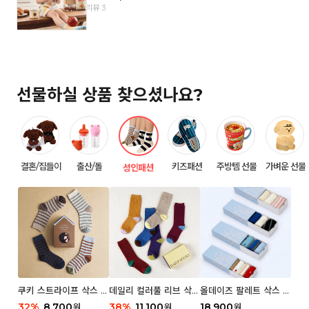
리뷰 3
선물하실 상품 찾으셨나요?
결혼/집들이
출산/돌
키즈패션
주방템 선물
가벼운 선물
성인패션
쿠키 스트라이프 삭스 우
데일리 컬러풀 리브 삭스
올데이즈 팔레트 삭스 우
먼 2P
우먼 3P 세트
먼 5P
32
%
8,700
38
%
11,100
18,900
원
원
원