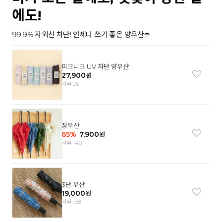
에도!
99.9% 자외선 차단! 언제나 쓰기 좋은 양우산☂️
피크니크 UV 차단 양우산
27,900
원
리뷰 25
장우산
65
%
7,900
원
리뷰 140
3단 우산
19,000
원
리뷰 138