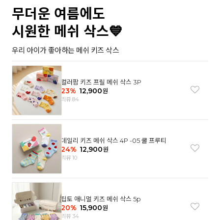
무더운 여름에도
시원한 메쉬 삭스💙
우리 아이가 좋아하는 메쉬 키즈 삭스
컬러팜 키즈 프릴 메쉬 삭스 3P
23
%
12,900
원
리뷰 84
데일리 키즈 메쉬 삭스 4P -05 쿨 프루티
24
%
12,900
원
리뷰 10
팁토 애니멀 키즈 메쉬 삭스 5p
20
%
15,900
원
리뷰 34