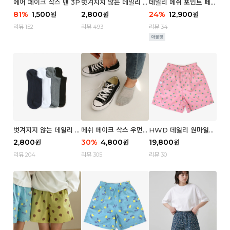
에어 페이크 삭스 맨 3P
벗겨지지 않는 데일리 페
데일리 메쉬 포인트 페이
이크 삭스 (우먼)
크 삭스 우먼 4P
81
%
1,500
2,800
24
%
12,900
원
원
원
리뷰 152
리뷰 493
리뷰 34
벗겨지지 않는 데일리 페
메쉬 페이크 삭스 우먼 3
HWD 데일리 원마일
이크 삭스 (맨)
P
쇼츠 - 04 Aroma (우
2,800
30
%
4,800
19,800
원
원
원
먼)
리뷰 204
리뷰 305
리뷰 30