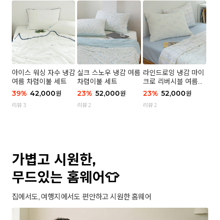
아이스 워싱 자수 냉감
실크 스노우 냉감 여름
라인드로잉 냉감 마이
여름 차렵이불 세트
차렵이불 세트
크로 리버시블 여름이
불 세트
39
%
42,000
23
%
52,000
23
%
52,000
원
원
원
리뷰 3
리뷰 2
리뷰 2
가볍고 시원한,
무드있는 홈웨어👕
집에서도, 여행지에서도 편안하고 시원한 홈웨어