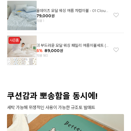
올데이즈 모달 워싱 여름 차렵이불 - 01 Cloud
garden(SS)
79,000
원
리뷰 1
더 부드러운 모달 워싱 패밀리 여름이불세트 (8
컬러)
6
%
89,000
원
리뷰 183
쿠션감과 뽀송함을 동시에!
세탁 가능해 위생적인 사용이 가능한 규조토 발매트