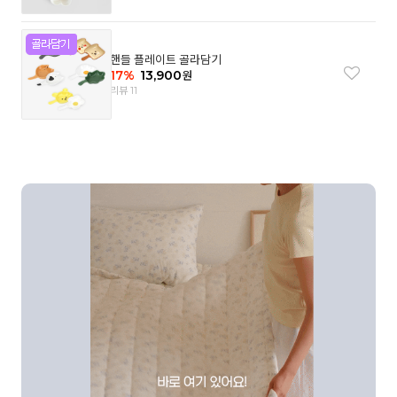
핸들 플레이트 골라담기
17
%
13,900
원
리뷰 11