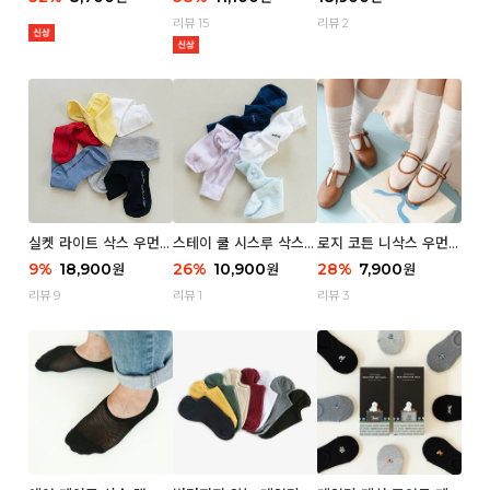
리뷰 15
리뷰 2
실켓 라이트 삭스 우먼 3
스테이 쿨 시스루 삭스
로지 코튼 니삭스 우먼 1
P
우먼 2P
P
9
%
18,900
26
%
10,900
28
%
7,900
원
원
원
리뷰 9
리뷰 1
리뷰 3