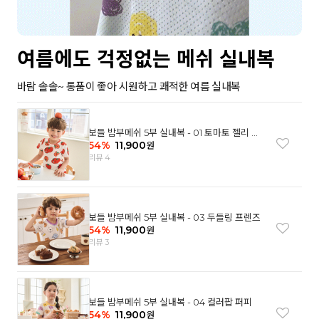
여름에도 걱정없는 메쉬 실내복
바람 솔솔~ 통품이 좋아 시원하고 쾌적한 여름 실내복
보들 밤부메쉬 5부 실내복 - 01 토마토 젤리 베
어
54
%
11,900
원
리뷰 4
보들 밤부메쉬 5부 실내복 - 03 두들링 프렌즈
54
%
11,900
원
리뷰 3
보들 밤부메쉬 5부 실내복 - 04 컬러팝 퍼피
54
%
11,900
원