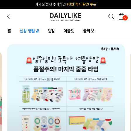
[공식몰 단독] 앱 다운받고
2% 결제 할인 받기
0
홈
신상 양말🧦
랭킹
아울렛
콜라보