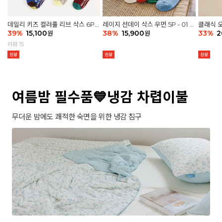
데일리 키즈 컬러풀 리브 삭스 6P -
레이지 선데이 삭스 우먼 5P - 01 G
클래식 오
03 세트
39
%
15,100
athering
38
%
15,900
세트
33
%
2
원
원
리뷰 15
여름밤 필수품💙냉감 차렵이불
무더운 밤에도 쾌적한 숙면을 위한 냉감 침구