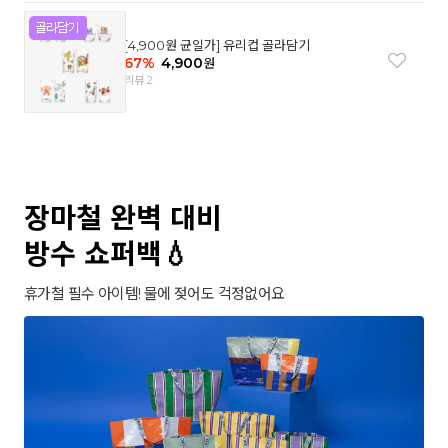
[4,900원 균일가] 유리컵 골라담기
67
%
4,900
원
리뷰 2
장마철 완벽 대비
방수 쇼퍼백💧
휴가철 필수 아이템! 물에 젖어도 걱정없어요