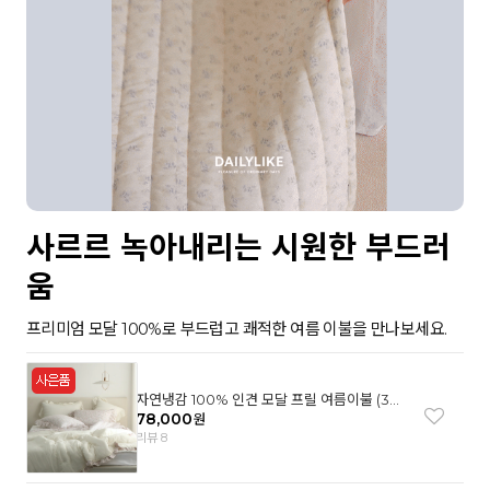
사르르 녹아내리는 시원한 부드러
움
프리미엄 모달 100%로 부드럽고 쾌적한 여름 이불을 만나보세요.
자연냉감 100% 인견 모달 프릴 여름이불 (3컬
러)
78,000
원
리뷰 8