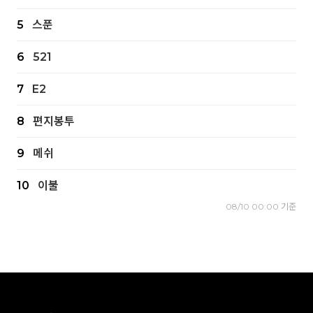
5
스푼
6
521
7
E2
8
편지봉투
9
메쉬
10
이불
08/10 00:00 기준