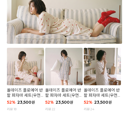
올데이즈 플로에어 반
올데이즈 플로에어 반
올데이즈 플로에어 반
팔 파자마 세트(우먼)
팔 파자마 세트(우먼)
팔 파자마 세트(우먼)
- 04 하트 컨페티
- 03 브리즈 스트라이
- 01 포슬 가든
52
%
23,500
52
%
23,500
52
%
23,500
원
원
원
프
리뷰 18
리뷰 22
리뷰 24