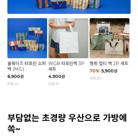
올웨이즈 타포린 쇼퍼
WGB 타포린백 3P
캠핑 멀티 백 2P 세트
백 (M/L)
세트
70
%
5,900
원
6,900
4,900
원
원
리뷰 26
리뷰 24
리뷰 10
부담없는 초경량 우산으로 가방에
쏙~