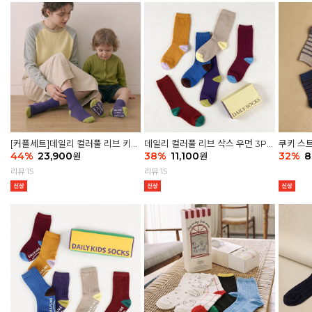
[커플세트]데일리 컬러풀 리브 키즈
데일리 컬러풀 리브 삭스 우먼 3P
쿠키 스트
6P & 우먼3P 삭스세트
44
%
23,900
세트
38
%
11,100
32
%
8
원
원
리뷰 15
리뷰 15