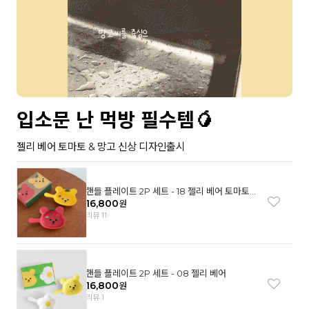
입소문 난 먹방 필수템🥭
젤리 베어 토마토 & 망고 신상 디자인출시
핸들 플레이트 2P 세트 - 18 젤리 베어 토마토
& 망고
16,800
원
리뷰 11
핸들 플레이트 2P 세트 - 08 젤리 베어
16,800
원
리뷰 1