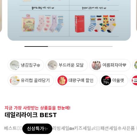
냉감침구❄️
부드러운 모달
여름파자마💙
유리컵 골라담기
대량구매 할인
아울렛
지금 가장 사랑받는 상품들을 한눈에!
데일리라이크 BEST
베스트👍🏻
리빙세일🏡
키즈세일👶🏻
패션세일🧆
사은품 
신상특가✨