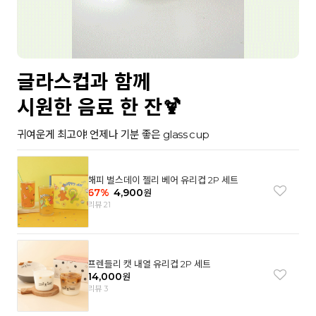
글라스컵과 함께
시원한 음료 한 잔🍹
귀여운게 최고야! 언제나 기분 좋은 glass cup
해피 벌스데이 젤리 베어 유리컵 2P 세트
67
%
4,900
원
리뷰 21
프렌들리 캣 내열 유리컵 2P 세트
14,000
원
리뷰 3