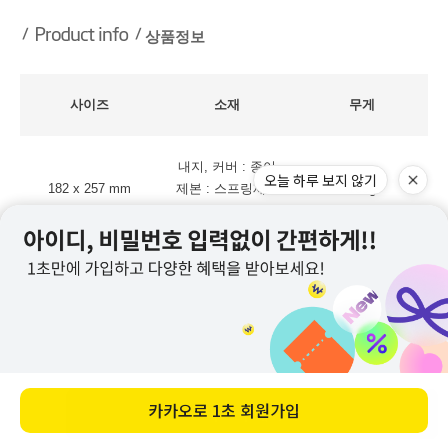
상품정보
사이즈
소재
무게
내지, 커버 : 종이
오늘 하루 보지 않기
182 x 257 mm
제본 : 스프링제본
155g
카카오로
1초 회원가입
데일리라이크 지적재산권 안내
바로 구매하기
- 데일리라이크의 상표와 상품 디자인 및 이미지에 대한 모든 권리는 데일리라