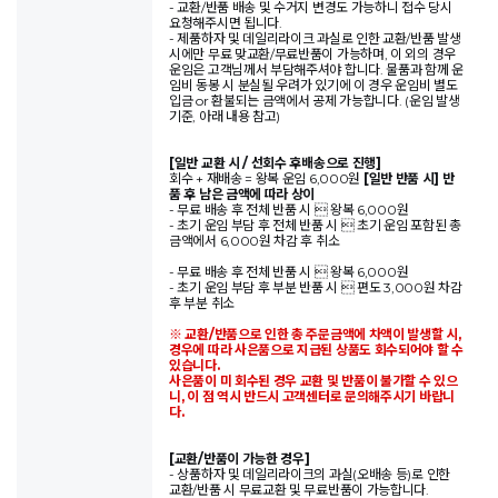
- 교환/반품 배송 및 수거지 변경도 가능하니 접수 당시
요청해주시면 됩니다.
- 제품하자 및 데일리라이크 과실로 인한 교환/반품 발생
시에만 무료 맞교환/무료반품이 가능하며, 이 외의 경우
운임은 고객님께서 부담해주셔야 합니다. 물품과 함께 운
임비 동봉 시 분실될 우려가 있기에 이 경우 운임비 별도
입금 or 환불되는 금액에서 공제 가능합니다. (운임 발생
기준, 아래 내용 참고)
[일반 교환 시 / 선회수 후배송으로 진행]
회수 + 재배송 = 왕복 운임 6,000원
[일반 반품 시] 반
품 후 남은 금액에 따라 상이
- 무료 배송 후 전체 반품 시  왕복 6,000원
- 초기 운임 부담 후 전체 반품 시  초기 운임 포함된 총
금액에서 6,000원 차감 후 취소
- 무료 배송 후 전체 반품 시  왕복 6,000원
- 초기 운임 부담 후 부분 반품 시  편도 3,000원 차감
후 부분 취소
※ 교환/반품으로 인한 총 주문금액에 차액이 발생할 시,
경우에 따라 사은품으로 지급된 상품도 회수되어야 할 수
있습니다.
사은품이 미 회수된 경우 교환 및 반품이 불가할 수 있으
니, 이 점 역시 반드시 고객센터로 문의해주시기 바랍니
다.
[교환/반품이 가능한 경우]
- 상품하자 및 데일리라이크의 과실(오배송 등)로 인한
교환/반품 시 무료교환 및 무료반품이 가능합니다.