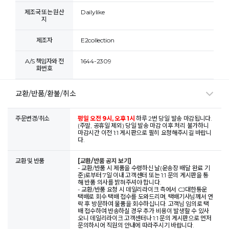
제조국 또는 원산
Dailylike
지
제조자
E2collection
A/S 책임자와 전
1644-2309
화번호
교환/반품/환불/취소
주문변경/취소
평일 오전 9시, 오후 1시
하루 2번 당일 발송 마감됩니다.
(주말, 공휴일 제외) 당일 발송 마감 이후 처리 불가하니
마감시간 이전 1:1 게시판으로 필히 요청해주시길 바랍니
다.
교환 및 반품
[교환/반품 공지 보기]
- 교환/반품 시 제품을 수령하신 날(운송장 배달 완료 기
준)로부터 7일 이내 고객센터 또는 1:1 문의 게시판을 통
해 반품 의사를 밝혀주셔야 합니다.
- 교환/반품 요청 시 데일리라이크 측에서 CJ대한통운
택배로 회수 택배 접수를 도와드리며, 택배기사님께서 연
락 후 방문하여 물품을 회수하십니다. 고객님 임의로 택
배 접수하여 반송하실 경우 추가 비용이 발생할 수 있사
오니 데일리라이크 고객센터나 1:1 문의 게시판으로 먼저
문의하시어 직원의 안내에 따라주시기 바랍니다.