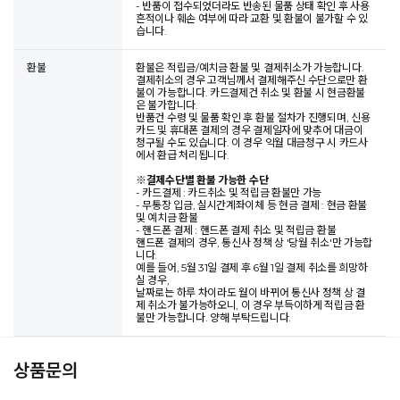
- 반품이 접수되었더라도 반송된 물품 상태 확인 후 사용
흔적이나 훼손 여부에 따라 교환 및 환불이 불가할 수 있
습니다.
환불
환불은 적립금/예치금 환불 및 결제취소가 가능합니다.
결제취소의 경우 고객님께서 결제해주신 수단으로만 환
불이 가능합니다. 카드결제건 취소 및 환불 시 현금환불
은 불가합니다.
반품건 수령 및 물품 확인 후 환불 절차가 진행되며, 신용
카드 및 휴대폰 결제의 경우 결제일자에 맞추어 대금이
청구될 수도 있습니다. 이 경우 익월 대금청구 시 카드사
에서 환급 처리됩니다.
※
결제수단별 환불 가능한 수단
- 카드결제 : 카드취소 및 적립금 환불만 가능
- 무통장 입금, 실시간계좌이체 등 현금 결제 : 현금 환불
및 예치금 환불
- 핸드폰 결제 : 핸드폰 결제 취소 및 적립금 환불
핸드폰 결제의 경우, 통신사 정책 상 '당월 취소'만 가능합
니다.
예를 들어, 5월 31일 결제 후 6월 1일 결제 취소를 희망하
실 경우,
날짜로는 하루 차이라도 월이 바뀌어 통신사 정책 상 결
제 취소가 불가능하오니, 이 경우 부득이하게 적립금 환
불만 가능합니다. 양해 부탁드립니다.
상품문의