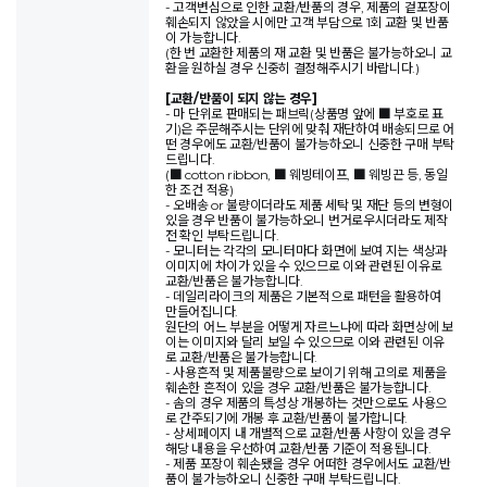
- 고객변심으로 인한 교환/반품의 경우, 제품의 겉포장이
훼손되지 않았을 시에만 고객 부담으로 1회 교환 및 반품
이 가능합니다.
(한 번 교환한 제품의 재 교환 및 반품은 불가능하오니 교
환을 원하실 경우 신중히 결정해주시기 바랍니다.)
[교환/반품이 되지 않는 경우]
- 마 단위로 판매되는 패브릭(상품명 앞에 ■ 부호로 표
기)은 주문해주시는 단위에 맞춰 재단하여 배송되므로 어
떤 경우에도 교환/반품이 불가능하오니 신중한 구매 부탁
드립니다.
(■ cotton ribbon, ■ 웨빙테이프, ■ 웨빙끈 등, 동일
한 조건 적용)
- 오배송 or 불량이더라도 제품 세탁 및 재단 등의 변형이
있을 경우 반품이 불가능하오니 번거로우시더라도 제작
전 확인 부탁드립니다.
- 모니터는 각각의 모니터마다 화면에 보여 지는 색상과
이미지에 차이가 있을 수 있으므로 이와 관련된 이유로
교환/반품은 불가능합니다.
- 데일리라이크의 제품은 기본적으로 패턴을 활용하여
만들어집니다.
원단의 어느 부분을 어떻게 자르느냐에 따라 화면상에 보
이는 이미지와 달리 보일 수 있으므로 이와 관련된 이유
로 교환/반품은 불가능합니다.
- 사용흔적 및 제품불량으로 보이기 위해 고의로 제품을
훼손한 흔적이 있을 경우 교환/반품은 불가능합니다.
- 솜의 경우 제품의 특성상 개봉하는 것만으로도 사용으
로 간주되기에 개봉 후 교환/반품이 불가합니다.
- 상세페이지 내 개별적으로 교환/반품 사항이 있을 경우
해당 내용을 우선하여 교환/반품 기준이 적용됩니다.
- 제품 포장이 훼손됐을 경우 어떠한 경우에서도 교환/반
품이 불가능하오니 신중한 구매 부탁드립니다.