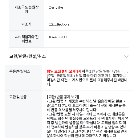
제조국 또는 원산
Dailylike
지
제조자
E2collection
A/S 책임자와 전
1644-2309
화번호
교환/반품/환불/취소
주문변경/취소
평일 오전 9시, 오후 1시
하루 2번 당일 발송 마감됩니다.
(주말, 공휴일 제외) 당일 발송 마감 이후 처리 불가하니
마감시간 이전 1:1 게시판으로 필히 요청해주시길 바랍니
다.
교환 및 반품
[교환/반품 공지 보기]
- 교환/반품 시 제품을 수령하신 날(운송장 배달 완료 기
준)로부터 7일 이내 고객센터 또는 1:1 문의 게시판을 통
해 반품 의사를 밝혀주셔야 합니다.
- 교환/반품 요청 시 데일리라이크 측에서 CJ대한통운
택배로 회수 택배 접수를 도와드리며, 택배기사님께서 연
락 후 방문하여 물품을 회수하십니다. 고객님 임의로 택
배 접수하여 반송하실 경우 추가 비용이 발생할 수 있사
오니 데일리라이크 고객센터나 1:1 문의 게시판으로 먼저
문의하시어 직원의 안내에 따라주시기 바랍니다.