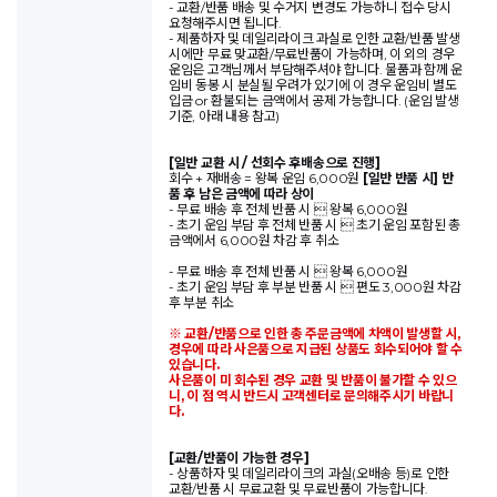
- 교환/반품 배송 및 수거지 변경도 가능하니 접수 당시
요청해주시면 됩니다.
- 제품하자 및 데일리라이크 과실로 인한 교환/반품 발생
시에만 무료 맞교환/무료반품이 가능하며, 이 외의 경우
운임은 고객님께서 부담해주셔야 합니다. 물품과 함께 운
임비 동봉 시 분실될 우려가 있기에 이 경우 운임비 별도
입금 or 환불되는 금액에서 공제 가능합니다. (운임 발생
기준, 아래 내용 참고)
[일반 교환 시 / 선회수 후배송으로 진행]
회수 + 재배송 = 왕복 운임 6,000원
[일반 반품 시] 반
품 후 남은 금액에 따라 상이
- 무료 배송 후 전체 반품 시  왕복 6,000원
- 초기 운임 부담 후 전체 반품 시  초기 운임 포함된 총
금액에서 6,000원 차감 후 취소
- 무료 배송 후 전체 반품 시  왕복 6,000원
- 초기 운임 부담 후 부분 반품 시  편도 3,000원 차감
후 부분 취소
※ 교환/반품으로 인한 총 주문금액에 차액이 발생할 시,
경우에 따라 사은품으로 지급된 상품도 회수되어야 할 수
있습니다.
사은품이 미 회수된 경우 교환 및 반품이 불가할 수 있으
니, 이 점 역시 반드시 고객센터로 문의해주시기 바랍니
다.
[교환/반품이 가능한 경우]
- 상품하자 및 데일리라이크의 과실(오배송 등)로 인한
교환/반품 시 무료교환 및 무료반품이 가능합니다.