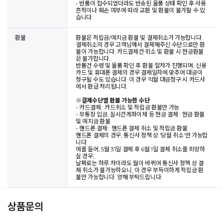
- 반품이 접수되었더라도 반송된 물품 상태 확인 후 사용
흔적이나 훼손 여부에 따라 교환 및 환불이 불가할 수 있
습니다.
환불
환불은 적립금/예치금 환불 및 결제취소가 가능합니다.
결제취소의 경우 고객님께서 결제해주신 수단으로만 환
불이 가능합니다. 카드결제건 취소 및 환불 시 현금환불
은 불가합니다.
반품건 수령 및 물품 확인 후 환불 절차가 진행되며, 신용
카드 및 휴대폰 결제의 경우 결제일자에 맞추어 대금이
청구될 수도 있습니다. 이 경우 익월 대금청구 시 카드사
에서 환급 처리됩니다.
※
결제수단별 환불 가능한 수단
- 카드결제 : 카드취소 및 적립금 환불만 가능
- 무통장 입금, 실시간계좌이체 등 현금 결제 : 현금 환불
및 예치금 환불
- 핸드폰 결제 : 핸드폰 결제 취소 및 적립금 환불
핸드폰 결제의 경우, 통신사 정책 상 '당월 취소'만 가능합
니다.
예를 들어, 5월 31일 결제 후 6월 1일 결제 취소를 희망하
실 경우,
날짜로는 하루 차이라도 월이 바뀌어 통신사 정책 상 결
제 취소가 불가능하오니, 이 경우 부득이하게 적립금 환
불만 가능합니다. 양해 부탁드립니다.
상품문의