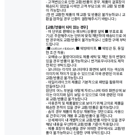
- 고객변심으로 인한 교환/반품의 경우, 제품의 겉포장이
훼손되지 않았을 시에만 고객 부담으로 1회 교환 및 반품
이 가능합니다.
(한 번 교환한 제품의 재 교환 및 반품은 불가능하오니 교
환을 원하실 경우 신중히 결정해주시기 바랍니다.)
[교환/반품이 되지 않는 경우]
- 마 단위로 판매되는 패브릭(상품명 앞에 ■ 부호로 표
기)은 주문해주시는 단위에 맞춰 재단하여 배송되므로 어
떤 경우에도 교환/반품이 불가능하오니 신중한 구매 부탁
드립니다.
(■ cotton ribbon, ■ 웨빙테이프, ■ 웨빙끈 등, 동일
한 조건 적용)
- 오배송 or 불량이더라도 제품 세탁 및 재단 등의 변형이
있을 경우 반품이 불가능하오니 번거로우시더라도 제작
전 확인 부탁드립니다.
- 모니터는 각각의 모니터마다 화면에 보여 지는 색상과
이미지에 차이가 있을 수 있으므로 이와 관련된 이유로
교환/반품은 불가능합니다.
- 데일리라이크의 제품은 기본적으로 패턴을 활용하여
만들어집니다.
원단의 어느 부분을 어떻게 자르느냐에 따라 화면상에 보
이는 이미지와 달리 보일 수 있으므로 이와 관련된 이유
로 교환/반품은 불가능합니다.
- 사용흔적 및 제품불량으로 보이기 위해 고의로 제품을
훼손한 흔적이 있을 경우 교환/반품은 불가능합니다.
- 솜의 경우 제품의 특성상 개봉하는 것만으로도 사용으
로 간주되기에 개봉 후 교환/반품이 불가합니다.
- 상세페이지 내 개별적으로 교환/반품 사항이 있을 경우
해당 내용을 우선하여 교환/반품 기준이 적용됩니다.
- 제품 포장이 훼손됐을 경우 어떠한 경우에서도 교환/반
품이 불가능하오니 신중한 구매 부탁드립니다.