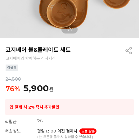
1
/
7
코지베어 볼&플레이트 세트
코지베어와 함께하는 식사시간
24,800
5,900
76
%
원
앱 결제 시 2% 즉시 추가할인
3%
적립금
배송정보
평일 13:00 이전 결제시
오늘 발송
(단, 주문량 증가 시 달라질 수 있습니다.)