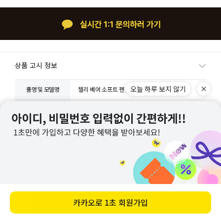
상품 고시 정보
품명 및 모델명
젤리 베어 소프트 펜슬 파우치 - 01 Pink
인증.허가 사항
해당없음
제조국 또는 원산
중국
지
제조자
E2 collection Co.,Ltd
A/S 책임자와 전
1644-2309
화번호
바로 구매하기
교환/반품/환불/취소