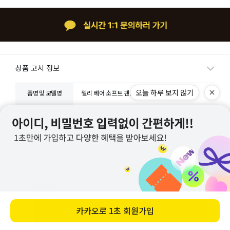
상품 고시 정보
오늘 하루 보지 않기
품명 및 모델명
젤리 베어 소프트 펜슬 파우치 - 01 Pink
인증.허가 사항
해당없음
제조국 또는 원산
중국
지
제조자
E2 collection Co.,Ltd
A/S 책임자와 전
1644-2309
화번호
카카오로
1초 회원가입
바로 구매하기
교환/반품/환불/취소