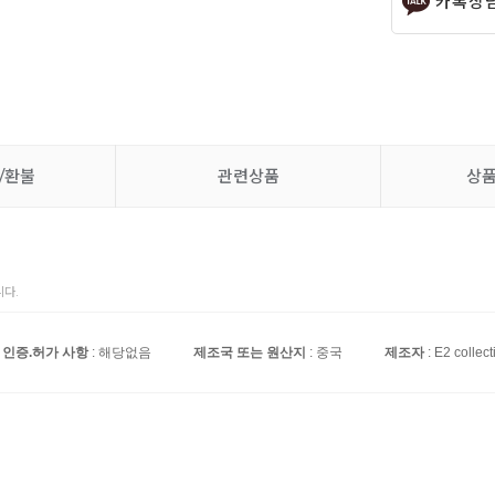
카톡상
/환불
관련상품
상
다.
인증.허가 사항
: 해당없음
제조국 또는 원산지
: 중국
제조자
: E2 collect