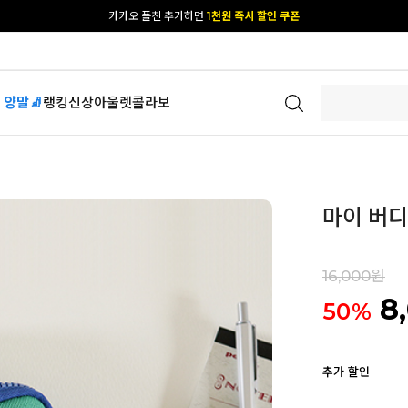
[공식몰 단독] 앱 다운받고
2% 결제 할인 받기
 양말🧦
랭킹
신상
아울렛
콜라보
마이 버디 
16,000원
8
50
%
추가 할인