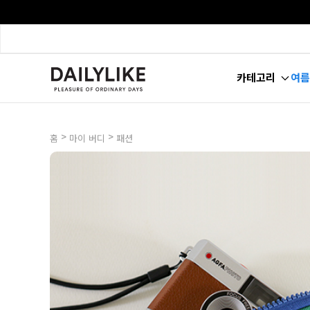
카테고리
여름
>
>
홈
마이 버디
패션